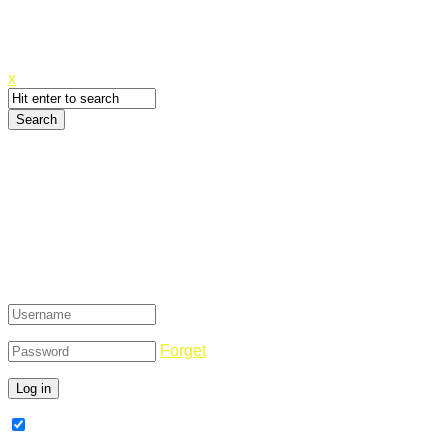
Canyoupwn.me ~
Create an account
x
Login
Forget
Remember Me