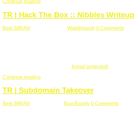
Continue reading
TR | Hack The Box :: Nibbles Writeup
Berk İMRAN
Mayıs 28 , 2018
Walkthrough
0 Comments
178
views
Merhabalar, Hackthebox serimize Nibbles makinası ile
başlıyoruz. Makinanın seviyesine ben de "Easy" diyorum.
Gelelim çözüme... Makinamızda 80 ve 22 portları açık. 80
portundan erişim sağladığımızda açıklama satırında
/nibbleblog adresini görüyoruz.
[email protected]
:~# curl ...
Continue reading
TR | Subdomain Takeover
Berk İMRAN
Mart 31 , 2018
Bug Bounty
0 Comments
824
views
Herkese merhaba, Daha önce yazdığım subdomain takeover
konusu gerek İngilizce gerekse karmaşık olmasından dolayı
çok anlaşılamamıştı. Bugün Türkçe ve detaylı olarak
anlatmaya çalışacağım. Subdomain Takeover Genellikle çok