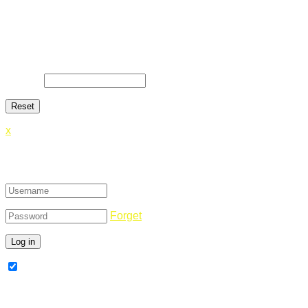
Lost Password
Lost your password? Please enter your email address. You
will receive a link and will create a new password via email.
E-Mail
*
x
Login
Forget
Remember Me
Register Now