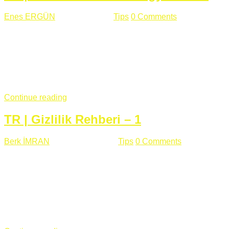
Enes ERGÜN
Eylül 13 , 2018
Tips
0 Comments
785 views
Öğrenilmesi Gereken Terimler GAP (Generic Access
Protocol) GATT (Generic Attribute Profile) UUID (Universally
Unique Identifier) (128 Bit Özel Tanımlayıcı) Giriş BLE
protocolü Bluetooth SIG tarafından geliştirimiltir. Bluetooth ile
karşılaştırıldığında(Bluetooh Classic)'e göre BLE daha az
güç ...
Continue reading
TR | Gizlilik Rehberi – 1
Berk İMRAN
Haziran 15 , 2018
Tips
0 Comments
644 views
Son zamanlarda kulağımıza çok gelir oldu bu kelime
"gizlilik". Facebook'un Cambridge Analytica vakası, Twitter'ın
iç ağdaki log sistemindenden kaynaklanan bir açıklıktan
dolayı kullanıcı parolalarının açık şekilde iletildiğini
duyurması, seçmen bilgilerinin yayılması, sürecini yakınen
takip ettiğimiz, gizliliğimizi ve özgürlüğümüzü kısıtlayan VPN,
...