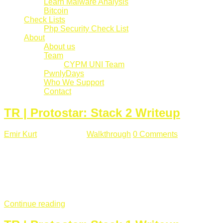
Learn Malware Analysis
Bitcoin
Check Lists
Php Security Check List
About
About us
Team
CYPM UNI Team
PwnlyDays
Who We Support
Contact
TR | Protostar: Stack 2 Writeup
Emir Kurt
Mart 6 , 2019
Walkthrough
0 Comments
529 views
Stack2.c Amaç: "you have correctly got the variable to the
right value" satırını yazdırmak. #include <stdlib.h> #include
<unistd.h> #include <stdio.h> #include <string.h> int main(int
argc, char **argv) { volatile int modified; char buffer[64]; char
*variable; variable = getenv("GREENIE"); if(variable ...
Continue reading