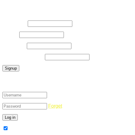
Register Now
Username
*
E-Mail
*
Password
*
Confirm Password
*
Login
Forget
Remember Me