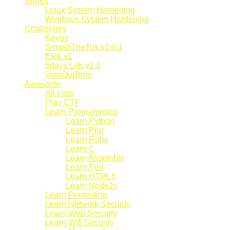
Series
Linux System Hardening
Windows System Hardening
Challenges
Kevgir
SmashTheTux v1.0.1
Elek v1
6days Lab v1.1
VulnOurBlog
Awesome
All Lists
Play CTF
Learn Programming
Learn Python
Learn Php
Learn Ruby
Learn C
Learn Assembly
Learn Perl
Learn HTML5
Learn NodeJs
Learn Pentesting
Learn Network Security
Learn Web Security
Learn Wifi Security