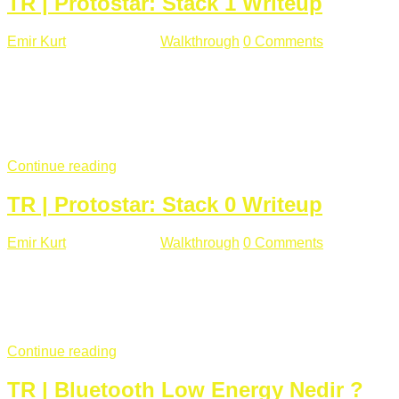
TR | Protostar: Stack 1 Writeup
Emir Kurt
Ocak 9 , 2019
Walkthrough
0 Comments
292 views
Stack1.c Amaç: "you have correctly got the variable to the
right value" satırını yazdırmak. #include <stdlib.h> #include
<unistd.h> #include <stdio.h> #include <string.h> int main(int
argc, char **argv) { volatile int modified; char buffer[64];
if(argc == 1) { ...
Continue reading
TR | Protostar: Stack 0 Writeup
Emir Kurt
Ocak 6 , 2019
Walkthrough
0 Comments
353 views
Stack0.c Amaç: “you have changed the ‘modified’ variable”
satırını yazdırmak. #include <stdlib.h> #include <unistd.h>
#include <stdio.h> int main(int argc, char **argv) { volatile int
modified; ...
Continue reading
TR | Bluetooth Low Energy Nedir ?