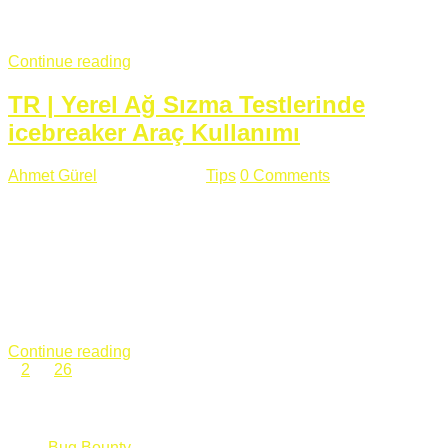
fazla subdomainin olduğu büyük sitelerde denk geldiğim
subdomain takeover, Amazon S3, Github, Google gibi ...
Continue reading
TR | Yerel Ağ Sızma Testlerinde
icebreaker Araç Kullanımı
Ahmet Gürel
Mart 28 , 2018
Tips
0 Comments
561 views
icebreaker Aracı Nedir? icebreaker
aracı https://github.com/DanMcInerney/icebreaker adresinden
ulaşabileceğiniz açık kaynak kodlu bir sızma testi aracıdır.
Yerel ağda bulunduğunuz fakat Active Directory dışında
olduğunuz zamanlar size düz metin kimlik bilgilerini iletmek
için Active Directory’ye karşı ağ saldırılarını otomatik hale
getirir. Yerel ağ testlerinde ...
Continue reading
1
2
…
26
Categories
Bug Bounty