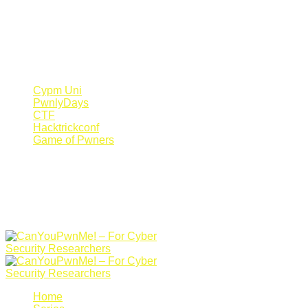
Register Now
Canyoupwn.me ~
Create an account
Cypm Uni
PwnlyDays
CTF
Hacktrickconf
Game of Pwners
Home