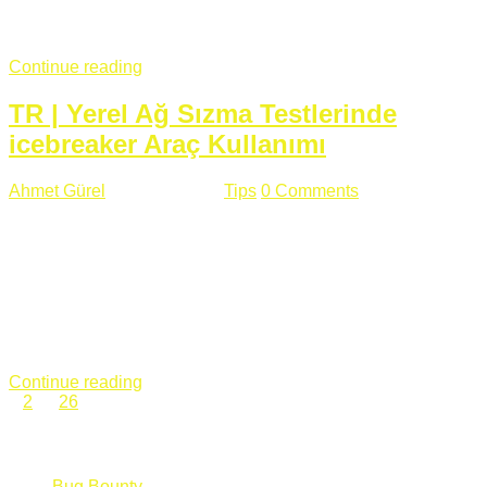
fazla subdomainin olduğu büyük sitelerde denk geldiğim
subdomain takeover, Amazon S3, Github, Google gibi ...
Continue reading
TR | Yerel Ağ Sızma Testlerinde
icebreaker Araç Kullanımı
Ahmet Gürel
Mart 28 , 2018
Tips
0 Comments
561 views
icebreaker Aracı Nedir? icebreaker
aracı https://github.com/DanMcInerney/icebreaker adresinden
ulaşabileceğiniz açık kaynak kodlu bir sızma testi aracıdır.
Yerel ağda bulunduğunuz fakat Active Directory dışında
olduğunuz zamanlar size düz metin kimlik bilgilerini iletmek
için Active Directory’ye karşı ağ saldırılarını otomatik hale
getirir. Yerel ağ testlerinde ...
Continue reading
1
2
…
26
Categories
Bug Bounty