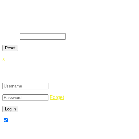
Lost Password
Lost your password? Please enter your email address. You
will receive a link and will create a new password via email.
E-Mail
*
x
Login
Forget
Remember Me
Register Now