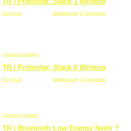
TR | Protostar: Stack 1 Writeup
Emir Kurt
Ocak 9 , 2019
Walkthrough
0 Comments
292 views
Stack1.c Amaç: "you have correctly got the variable to the
right value" satırını yazdırmak. #include <stdlib.h> #include
<unistd.h> #include <stdio.h> #include <string.h> int main(int
argc, char **argv) { volatile int modified; char buffer[64];
if(argc == 1) { ...
Continue reading
TR | Protostar: Stack 0 Writeup
Emir Kurt
Ocak 6 , 2019
Walkthrough
0 Comments
353 views
Stack0.c Amaç: “you have changed the ‘modified’ variable”
satırını yazdırmak. #include <stdlib.h> #include <unistd.h>
#include <stdio.h> int main(int argc, char **argv) { volatile int
modified; ...
Continue reading
TR | Bluetooth Low Energy Nedir ?