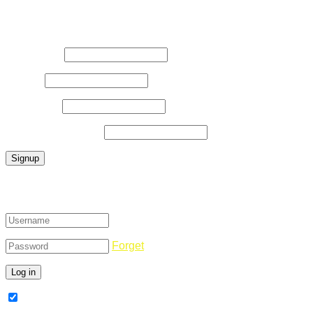
Register Now
Username
*
E-Mail
*
Password
*
Confirm Password
*
Login
Forget
Remember Me