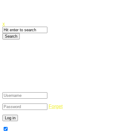
Canyoupwn.me ~
Create an account
x
Login
Forget
Remember Me