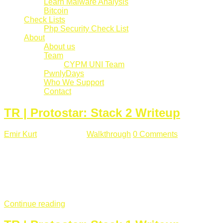
Learn Malware Analysis
Bitcoin
Check Lists
Php Security Check List
About
About us
Team
CYPM UNI Team
PwnlyDays
Who We Support
Contact
TR | Protostar: Stack 2 Writeup
Emir Kurt
Mart 6 , 2019
Walkthrough
0 Comments
529 views
Stack2.c Amaç: "you have correctly got the variable to the
right value" satırını yazdırmak. #include <stdlib.h> #include
<unistd.h> #include <stdio.h> #include <string.h> int main(int
argc, char **argv) { volatile int modified; char buffer[64]; char
*variable; variable = getenv("GREENIE"); if(variable ...
Continue reading