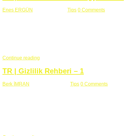
Enes ERGÜN
Eylül 13 , 2018
Tips
0 Comments
785 views
Öğrenilmesi Gereken Terimler GAP (Generic Access
Protocol) GATT (Generic Attribute Profile) UUID (Universally
Unique Identifier) (128 Bit Özel Tanımlayıcı) Giriş BLE
protocolü Bluetooth SIG tarafından geliştirimiltir. Bluetooth ile
karşılaştırıldığında(Bluetooh Classic)'e göre BLE daha az
güç ...
Continue reading
TR | Gizlilik Rehberi – 1
Berk İMRAN
Haziran 15 , 2018
Tips
0 Comments
644 views
Son zamanlarda kulağımıza çok gelir oldu bu kelime
"gizlilik". Facebook'un Cambridge Analytica vakası, Twitter'ın
iç ağdaki log sistemindenden kaynaklanan bir açıklıktan
dolayı kullanıcı parolalarının açık şekilde iletildiğini
duyurması, seçmen bilgilerinin yayılması, sürecini yakınen
takip ettiğimiz, gizliliğimizi ve özgürlüğümüzü kısıtlayan VPN,
...