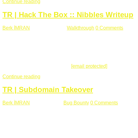
Continue reading
TR | Hack The Box :: Nibbles Writeup
Berk İMRAN
Mayıs 28 , 2018
Walkthrough
0 Comments
178
views
Merhabalar, Hackthebox serimize Nibbles makinası ile
başlıyoruz. Makinanın seviyesine ben de "Easy" diyorum.
Gelelim çözüme... Makinamızda 80 ve 22 portları açık. 80
portundan erişim sağladığımızda açıklama satırında
/nibbleblog adresini görüyoruz.
[email protected]
:~# curl ...
Continue reading
TR | Subdomain Takeover
Berk İMRAN
Mart 31 , 2018
Bug Bounty
0 Comments
824
views
Herkese merhaba, Daha önce yazdığım subdomain takeover
konusu gerek İngilizce gerekse karmaşık olmasından dolayı
çok anlaşılamamıştı. Bugün Türkçe ve detaylı olarak
anlatmaya çalışacağım. Subdomain Takeover Genellikle çok