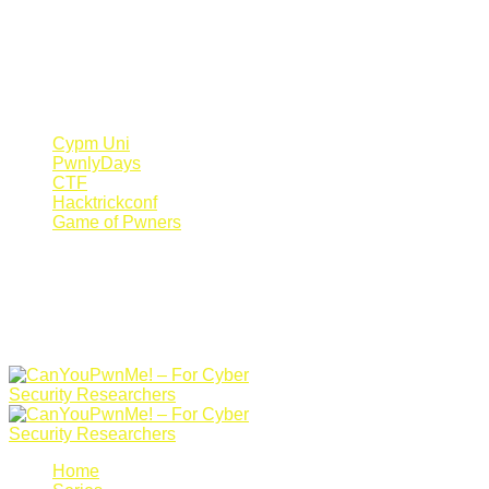
Register Now
Canyoupwn.me ~
Create an account
Cypm Uni
PwnlyDays
CTF
Hacktrickconf
Game of Pwners
Home