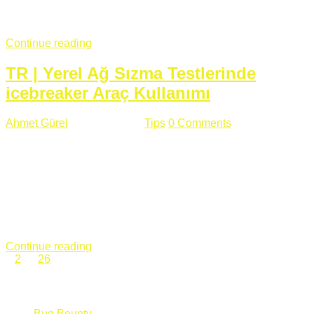
fazla subdomainin olduğu büyük sitelerde denk geldiğim
subdomain takeover, Amazon S3, Github, Google gibi ...
Continue reading
TR | Yerel Ağ Sızma Testlerinde
icebreaker Araç Kullanımı
Ahmet Gürel
Mart 28 , 2018
Tips
0 Comments
561 views
icebreaker Aracı Nedir? icebreaker
aracı https://github.com/DanMcInerney/icebreaker adresinden
ulaşabileceğiniz açık kaynak kodlu bir sızma testi aracıdır.
Yerel ağda bulunduğunuz fakat Active Directory dışında
olduğunuz zamanlar size düz metin kimlik bilgilerini iletmek
için Active Directory’ye karşı ağ saldırılarını otomatik hale
getirir. Yerel ağ testlerinde ...
Continue reading
1
2
…
26
Categories
Bug Bounty