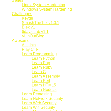
Series
Linux System Hardening
Windows System Hardening
Challenges
Kevgir
SmashTheTux v1.0.1
Elek v1
6days Lab v1.1
VulnOurBlog
Awesome
All Lists
Play CTF
Learn Programming
Learn Python
Learn Php
Learn Ruby
Learn C
Learn Assembly
Learn Perl
Learn HTML5
Learn NodeJs
Learn Pentesting
Learn Network Security
Learn Web Security
Learn Wifi Security