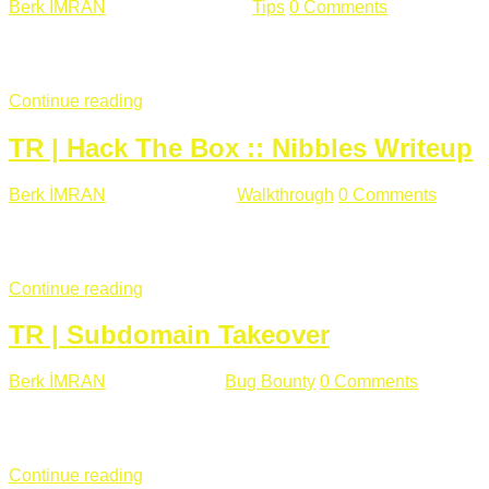
Berk İMRAN
Haziran 15 , 2018
Tips
0 Comments
644 views
Son zamanlarda kulağımıza çok gelir oldu bu kelime "gizlilik".
parolalarının açık şekilde iletildiğini duyurması, seçmen bilgile
Continue reading
TR | Hack The Box :: Nibbles Writeup
Berk İMRAN
Mayıs 28 , 2018
Walkthrough
0 Comments
178 v
Merhabalar, Hackthebox serimize Nibbles makinası ile başlıyo
sağladığımızda açıklama satırında /nibbleblog adresini görüyo
Continue reading
TR | Subdomain Takeover
Berk İMRAN
Mart 31 , 2018
Bug Bounty
0 Comments
824 vie
Herkese merhaba, Daha önce yazdığım subdomain takeover kon
çalışacağım. Subdomain Takeover Genellikle çok fazla subdom
Continue reading