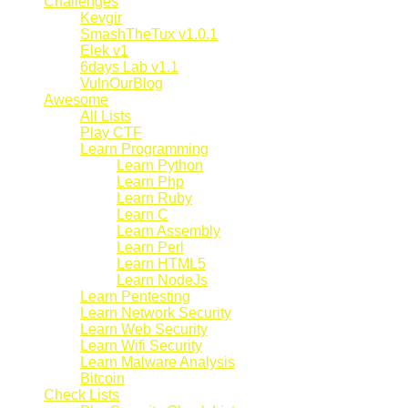
Challenges
Kevgir
SmashTheTux v1.0.1
Elek v1
6days Lab v1.1
VulnOurBlog
Awesome
All Lists
Play CTF
Learn Programming
Learn Python
Learn Php
Learn Ruby
Learn C
Learn Assembly
Learn Perl
Learn HTML5
Learn NodeJs
Learn Pentesting
Learn Network Security
Learn Web Security
Learn Wifi Security
Learn Malware Analysis
Bitcoin
Check Lists