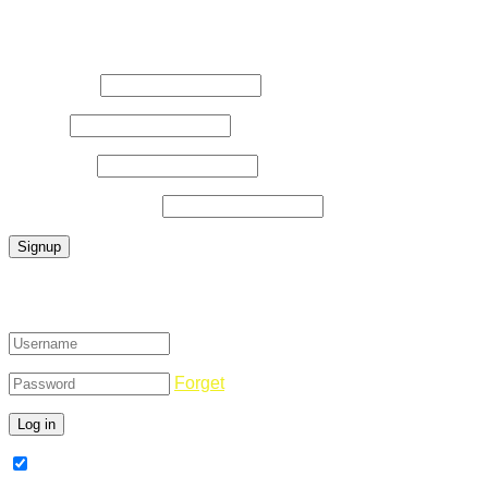
Register Now
Username
*
E-Mail
*
Password
*
Confirm Password
*
Login
Forget
Remember Me