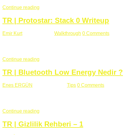
Continue reading
TR | Protostar: Stack 0 Writeup
Emir Kurt
Ocak 6 , 2019
Walkthrough
0 Comments
353 views
Stack0.c Amaç: “you have changed the ‘modified’ variable” satırı
...
Continue reading
TR | Bluetooth Low Energy Nedir ?
Enes ERGÜN
Eylül 13 , 2018
Tips
0 Comments
785 views
Öğrenilmesi Gereken Terimler GAP (Generic Access Protocol) GA
SIG tarafından geliştirimiltir. Bluetooth ile karşılaştırıldığınd
Continue reading
TR | Gizlilik Rehberi – 1