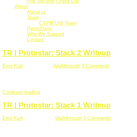
Php Security Check List
About
About us
Team
CYPM UNI Team
PwnlyDays
Who We Support
Contact
TR | Protostar: Stack 2 Writeup
Emir Kurt
Mart 6 , 2019
Walkthrough
0 Comments
529 views
Stack2.c Amaç: "you have correctly got the variable to the right
char **argv) { volatile int modified; char buffer[64]; char *varia
Continue reading
TR | Protostar: Stack 1 Writeup
Emir Kurt
Ocak 9 , 2019
Walkthrough
0 Comments
292 views
Stack1.c Amaç: "you have correctly got the variable to the right
char **argv) { volatile int modified; char buffer[64]; if(argc == 1) {