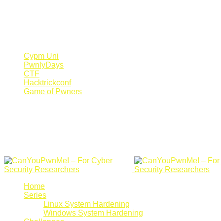
Register Now
Canyoupwn.me ~
Create an account
Cypm Uni
PwnlyDays
CTF
Hacktrickconf
Game of Pwners
Home
Series
Linux System Hardening
Windows System Hardening