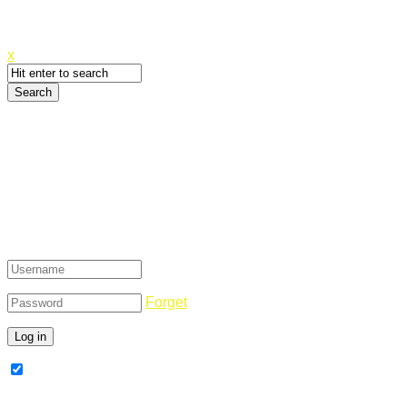
Canyoupwn.me ~
Create an account
x
Login
Forget
Remember Me