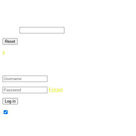
Lost Password
Lost your password? Please enter your email address. You will
E-Mail
*
x
Login
Forget
Remember Me
Register Now