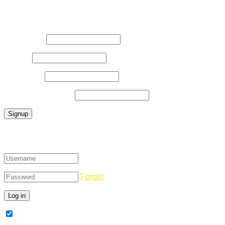
Register Now
Username
*
E-Mail
*
Password
*
Confirm Password
*
Login
Forget
Remember Me