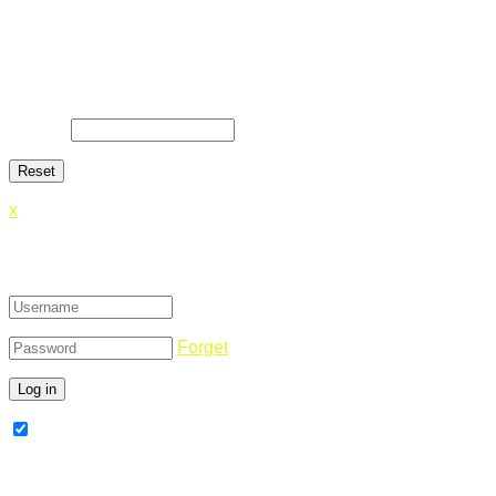
Lost Password
Lost your password? Please enter your email address. You
will receive a link and will create a new password via email.
E-Mail
*
x
Login
Forget
Remember Me
Register Now