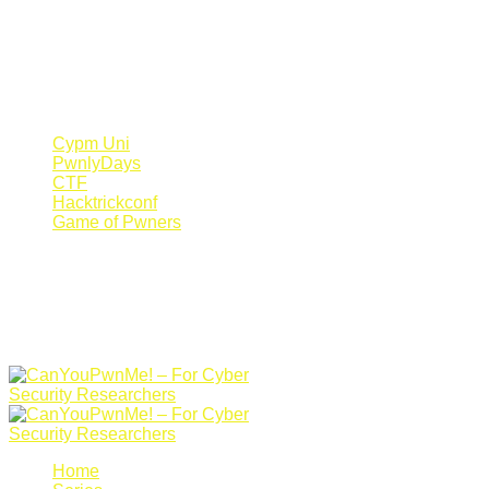
Register Now
Canyoupwn.me ~
Create an account
Cypm Uni
PwnlyDays
CTF
Hacktrickconf
Game of Pwners
Home