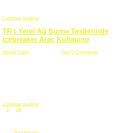
fazla subdomainin olduğu büyük sitelerde denk geldiğim
subdomain takeover, Amazon S3, Github, Google gibi ...
Continue reading
TR | Yerel Ağ Sızma Testlerinde
icebreaker Araç Kullanımı
Ahmet Gürel
Mart 28 , 2018
Tips
0 Comments
561 views
icebreaker Aracı Nedir? icebreaker
aracı https://github.com/DanMcInerney/icebreaker adresinden
ulaşabileceğiniz açık kaynak kodlu bir sızma testi aracıdır.
Yerel ağda bulunduğunuz fakat Active Directory dışında
olduğunuz zamanlar size düz metin kimlik bilgilerini iletmek
için Active Directory’ye karşı ağ saldırılarını otomatik hale
getirir. Yerel ağ testlerinde ...
Continue reading
1
2
…
26
Categories
Bug Bounty