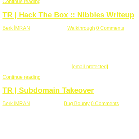
Continue reading
TR | Hack The Box :: Nibbles Writeup
Berk İMRAN
Mayıs 28 , 2018
Walkthrough
0 Comments
178
views
Merhabalar, Hackthebox serimize Nibbles makinası ile
başlıyoruz. Makinanın seviyesine ben de "Easy" diyorum.
Gelelim çözüme... Makinamızda 80 ve 22 portları açık. 80
portundan erişim sağladığımızda açıklama satırında
/nibbleblog adresini görüyoruz.
[email protected]
:~# curl ...
Continue reading
TR | Subdomain Takeover
Berk İMRAN
Mart 31 , 2018
Bug Bounty
0 Comments
824
views
Herkese merhaba, Daha önce yazdığım subdomain takeover
konusu gerek İngilizce gerekse karmaşık olmasından dolayı
çok anlaşılamamıştı. Bugün Türkçe ve detaylı olarak
anlatmaya çalışacağım. Subdomain Takeover Genellikle çok