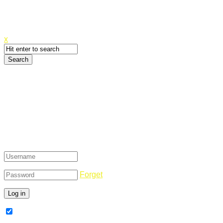
Canyoupwn.me ~
Create an account
x
Login
Forget
Remember Me