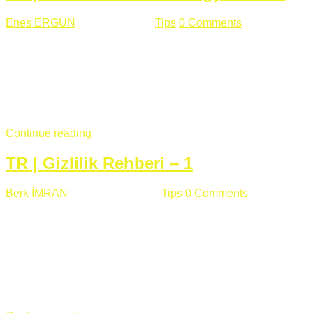
Enes ERGÜN
Eylül 13 , 2018
Tips
0 Comments
785 views
Öğrenilmesi Gereken Terimler GAP (Generic Access
Protocol) GATT (Generic Attribute Profile) UUID (Universally
Unique Identifier) (128 Bit Özel Tanımlayıcı) Giriş BLE
protocolü Bluetooth SIG tarafından geliştirimiltir. Bluetooth ile
karşılaştırıldığında(Bluetooh Classic)'e göre BLE daha az
güç ...
Continue reading
TR | Gizlilik Rehberi – 1
Berk İMRAN
Haziran 15 , 2018
Tips
0 Comments
644 views
Son zamanlarda kulağımıza çok gelir oldu bu kelime
"gizlilik". Facebook'un Cambridge Analytica vakası, Twitter'ın
iç ağdaki log sistemindenden kaynaklanan bir açıklıktan
dolayı kullanıcı parolalarının açık şekilde iletildiğini
duyurması, seçmen bilgilerinin yayılması, sürecini yakınen
takip ettiğimiz, gizliliğimizi ve özgürlüğümüzü kısıtlayan VPN,
...