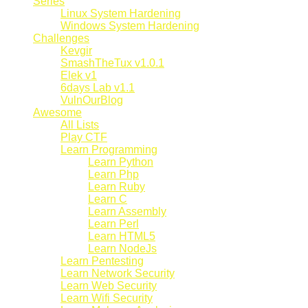
Series
Linux System Hardening
Windows System Hardening
Challenges
Kevgir
SmashTheTux v1.0.1
Elek v1
6days Lab v1.1
VulnOurBlog
Awesome
All Lists
Play CTF
Learn Programming
Learn Python
Learn Php
Learn Ruby
Learn C
Learn Assembly
Learn Perl
Learn HTML5
Learn NodeJs
Learn Pentesting
Learn Network Security
Learn Web Security
Learn Wifi Security