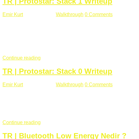
TR | Protostar: Stack 1 Writeup
Emir Kurt
Ocak 9 , 2019
Walkthrough
0 Comments
292 views
Stack1.c Amaç: "you have correctly got the variable to the
right value" satırını yazdırmak. #include <stdlib.h> #include
<unistd.h> #include <stdio.h> #include <string.h> int main(int
argc, char **argv) { volatile int modified; char buffer[64];
if(argc == 1) { ...
Continue reading
TR | Protostar: Stack 0 Writeup
Emir Kurt
Ocak 6 , 2019
Walkthrough
0 Comments
353 views
Stack0.c Amaç: “you have changed the ‘modified’ variable”
satırını yazdırmak. #include <stdlib.h> #include <unistd.h>
#include <stdio.h> int main(int argc, char **argv) { volatile int
modified; ...
Continue reading
TR | Bluetooth Low Energy Nedir ?