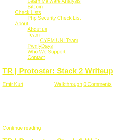
Learn Malware Analysis
Bitcoin
Check Lists
Php Security Check List
About
About us
Team
CYPM UNI Team
PwnlyDays
Who We Support
Contact
TR | Protostar: Stack 2 Writeup
Emir Kurt
Mart 6 , 2019
Walkthrough
0 Comments
529 views
Stack2.c Amaç: "you have correctly got the variable to the
right value" satırını yazdırmak. #include <stdlib.h> #include
<unistd.h> #include <stdio.h> #include <string.h> int main(int
argc, char **argv) { volatile int modified; char buffer[64]; char
*variable; variable = getenv("GREENIE"); if(variable ...
Continue reading