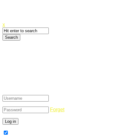
Canyoupwn.me ~
Create an account
x
Login
Forget
Remember Me