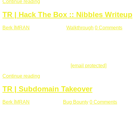
Continue reading
TR | Hack The Box :: Nibbles Writeup
Berk İMRAN
Mayıs 28 , 2018
Walkthrough
0 Comments
178
views
Merhabalar, Hackthebox serimize Nibbles makinası ile
başlıyoruz. Makinanın seviyesine ben de "Easy" diyorum.
Gelelim çözüme... Makinamızda 80 ve 22 portları açık. 80
portundan erişim sağladığımızda açıklama satırında
/nibbleblog adresini görüyoruz.
[email protected]
:~# curl ...
Continue reading
TR | Subdomain Takeover
Berk İMRAN
Mart 31 , 2018
Bug Bounty
0 Comments
824
views
Herkese merhaba, Daha önce yazdığım subdomain takeover
konusu gerek İngilizce gerekse karmaşık olmasından dolayı
çok anlaşılamamıştı. Bugün Türkçe ve detaylı olarak
anlatmaya çalışacağım. Subdomain Takeover Genellikle çok