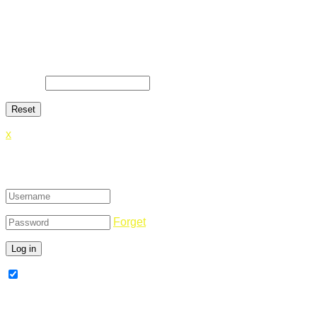
Lost Password
Lost your password? Please enter your email address. You
will receive a link and will create a new password via email.
E-Mail
*
x
Login
Forget
Remember Me
Register Now