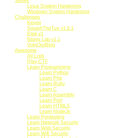
Series
Linux System Hardening
Windows System Hardening
Challenges
Kevgir
SmashTheTux v1.0.1
Elek v1
6days Lab v1.1
VulnOurBlog
Awesome
All Lists
Play CTF
Learn Programming
Learn Python
Learn Php
Learn Ruby
Learn C
Learn Assembly
Learn Perl
Learn HTML5
Learn NodeJs
Learn Pentesting
Learn Network Security
Learn Web Security
Learn Wifi Security