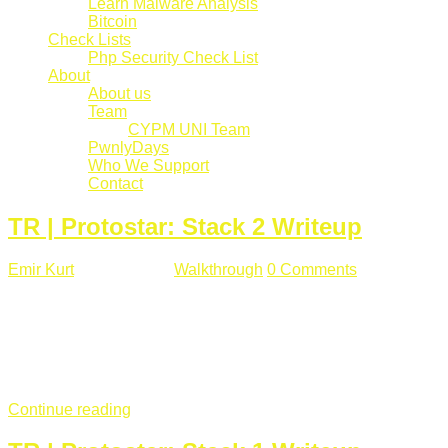
Learn Malware Analysis
Bitcoin
Check Lists
Php Security Check List
About
About us
Team
CYPM UNI Team
PwnlyDays
Who We Support
Contact
TR | Protostar: Stack 2 Writeup
Emir Kurt
Mart 6 , 2019
Walkthrough
0 Comments
529 views
Stack2.c Amaç: "you have correctly got the variable to the
right value" satırını yazdırmak. #include <stdlib.h> #include
<unistd.h> #include <stdio.h> #include <string.h> int main(int
argc, char **argv) { volatile int modified; char buffer[64]; char
*variable; variable = getenv("GREENIE"); if(variable ...
Continue reading