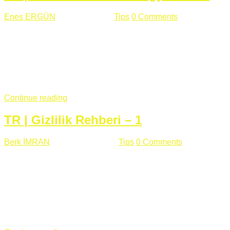
Enes ERGÜN
Eylül 13 , 2018
Tips
0 Comments
785 views
Öğrenilmesi Gereken Terimler GAP (Generic Access
Protocol) GATT (Generic Attribute Profile) UUID (Universally
Unique Identifier) (128 Bit Özel Tanımlayıcı) Giriş BLE
protocolü Bluetooth SIG tarafından geliştirimiltir. Bluetooth ile
karşılaştırıldığında(Bluetooh Classic)'e göre BLE daha az
güç ...
Continue reading
TR | Gizlilik Rehberi – 1
Berk İMRAN
Haziran 15 , 2018
Tips
0 Comments
644 views
Son zamanlarda kulağımıza çok gelir oldu bu kelime
"gizlilik". Facebook'un Cambridge Analytica vakası, Twitter'ın
iç ağdaki log sistemindenden kaynaklanan bir açıklıktan
dolayı kullanıcı parolalarının açık şekilde iletildiğini
duyurması, seçmen bilgilerinin yayılması, sürecini yakınen
takip ettiğimiz, gizliliğimizi ve özgürlüğümüzü kısıtlayan VPN,
...