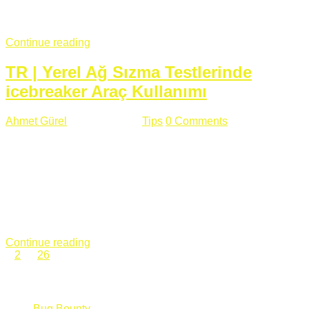
fazla subdomainin olduğu büyük sitelerde denk geldiğim
subdomain takeover, Amazon S3, Github, Google gibi ...
Continue reading
TR | Yerel Ağ Sızma Testlerinde
icebreaker Araç Kullanımı
Ahmet Gürel
Mart 28 , 2018
Tips
0 Comments
561 views
icebreaker Aracı Nedir? icebreaker
aracı https://github.com/DanMcInerney/icebreaker adresinden
ulaşabileceğiniz açık kaynak kodlu bir sızma testi aracıdır.
Yerel ağda bulunduğunuz fakat Active Directory dışında
olduğunuz zamanlar size düz metin kimlik bilgilerini iletmek
için Active Directory’ye karşı ağ saldırılarını otomatik hale
getirir. Yerel ağ testlerinde ...
Continue reading
1
2
…
26
Categories
Bug Bounty