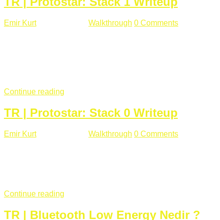
TR | Protostar: Stack 1 Writeup
Emir Kurt
Ocak 9 , 2019
Walkthrough
0 Comments
292 views
Stack1.c Amaç: "you have correctly got the variable to the
right value" satırını yazdırmak. #include <stdlib.h> #include
<unistd.h> #include <stdio.h> #include <string.h> int main(int
argc, char **argv) { volatile int modified; char buffer[64];
if(argc == 1) { ...
Continue reading
TR | Protostar: Stack 0 Writeup
Emir Kurt
Ocak 6 , 2019
Walkthrough
0 Comments
353 views
Stack0.c Amaç: “you have changed the ‘modified’ variable”
satırını yazdırmak. #include <stdlib.h> #include <unistd.h>
#include <stdio.h> int main(int argc, char **argv) { volatile int
modified; ...
Continue reading
TR | Bluetooth Low Energy Nedir ?