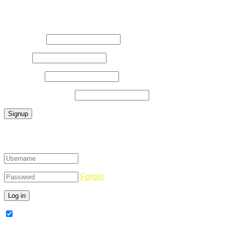
Register Now
Username
*
E-Mail
*
Password
*
Confirm Password
*
Login
Forget
Remember Me