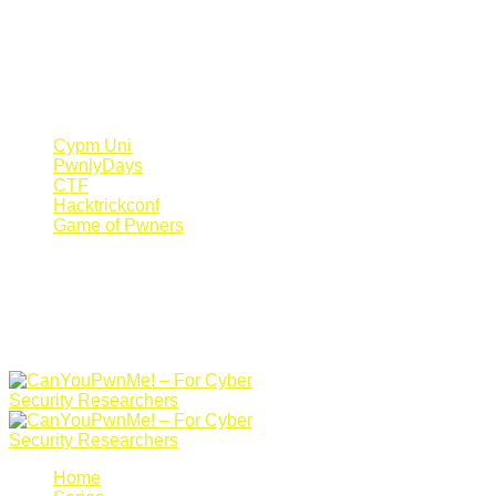
Register Now
Canyoupwn.me ~
Create an account
Cypm Uni
PwnlyDays
CTF
Hacktrickconf
Game of Pwners
Home