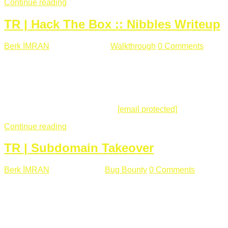
Continue reading
TR | Hack The Box :: Nibbles Writeup
Berk İMRAN
Mayıs 28 , 2018
Walkthrough
0 Comments
178
views
Merhabalar, Hackthebox serimize Nibbles makinası ile
başlıyoruz. Makinanın seviyesine ben de "Easy" diyorum.
Gelelim çözüme... Makinamızda 80 ve 22 portları açık. 80
portundan erişim sağladığımızda açıklama satırında
/nibbleblog adresini görüyoruz.
[email protected]
:~# curl ...
Continue reading
TR | Subdomain Takeover
Berk İMRAN
Mart 31 , 2018
Bug Bounty
0 Comments
824
views
Herkese merhaba, Daha önce yazdığım subdomain takeover
konusu gerek İngilizce gerekse karmaşık olmasından dolayı
çok anlaşılamamıştı. Bugün Türkçe ve detaylı olarak
anlatmaya çalışacağım. Subdomain Takeover Genellikle çok