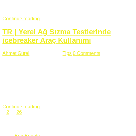
fazla subdomainin olduğu büyük sitelerde denk geldiğim
subdomain takeover, Amazon S3, Github, Google gibi ...
Continue reading
TR | Yerel Ağ Sızma Testlerinde
icebreaker Araç Kullanımı
Ahmet Gürel
Mart 28 , 2018
Tips
0 Comments
561 views
icebreaker Aracı Nedir? icebreaker
aracı https://github.com/DanMcInerney/icebreaker adresinden
ulaşabileceğiniz açık kaynak kodlu bir sızma testi aracıdır.
Yerel ağda bulunduğunuz fakat Active Directory dışında
olduğunuz zamanlar size düz metin kimlik bilgilerini iletmek
için Active Directory’ye karşı ağ saldırılarını otomatik hale
getirir. Yerel ağ testlerinde ...
Continue reading
1
2
…
26
Categories
Bug Bounty