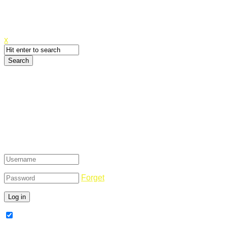
Canyoupwn.me ~
Create an account
x
Login
Forget
Remember Me