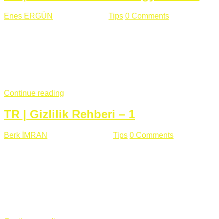
Enes ERGÜN
Eylül 13 , 2018
Tips
0 Comments
785 views
Öğrenilmesi Gereken Terimler GAP (Generic Access
Protocol) GATT (Generic Attribute Profile) UUID (Universally
Unique Identifier) (128 Bit Özel Tanımlayıcı) Giriş BLE
protocolü Bluetooth SIG tarafından geliştirimiltir. Bluetooth ile
karşılaştırıldığında(Bluetooh Classic)'e göre BLE daha az
güç ...
Continue reading
TR | Gizlilik Rehberi – 1
Berk İMRAN
Haziran 15 , 2018
Tips
0 Comments
644 views
Son zamanlarda kulağımıza çok gelir oldu bu kelime
"gizlilik". Facebook'un Cambridge Analytica vakası, Twitter'ın
iç ağdaki log sistemindenden kaynaklanan bir açıklıktan
dolayı kullanıcı parolalarının açık şekilde iletildiğini
duyurması, seçmen bilgilerinin yayılması, sürecini yakınen
takip ettiğimiz, gizliliğimizi ve özgürlüğümüzü kısıtlayan VPN,
...