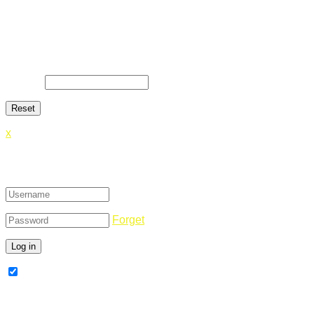
Lost Password
Lost your password? Please enter your email address. You
will receive a link and will create a new password via email.
E-Mail
*
x
Login
Forget
Remember Me
Register Now