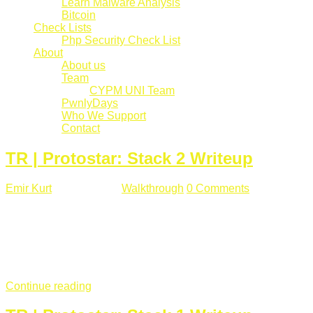
Learn Malware Analysis
Bitcoin
Check Lists
Php Security Check List
About
About us
Team
CYPM UNI Team
PwnlyDays
Who We Support
Contact
TR | Protostar: Stack 2 Writeup
Emir Kurt
Mart 6 , 2019
Walkthrough
0 Comments
529 views
Stack2.c Amaç: "you have correctly got the variable to the
right value" satırını yazdırmak. #include <stdlib.h> #include
<unistd.h> #include <stdio.h> #include <string.h> int main(int
argc, char **argv) { volatile int modified; char buffer[64]; char
*variable; variable = getenv("GREENIE"); if(variable ...
Continue reading