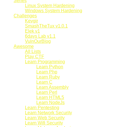
Series
Linux System Hardening
Windows System Hardening
Challenges
Kevgir
SmashTheTux v1.0.1
Elek v1
6days Lab v1.1
VulnOurBlog
Awesome
All Lists
Play CTF
Learn Programming
Learn Python
Learn Php
Learn Ruby
Learn C
Learn Assembly
Learn Perl
Learn HTML5
Learn NodeJs
Learn Pentesting
Learn Network Security
Learn Web Security
Learn Wifi Security