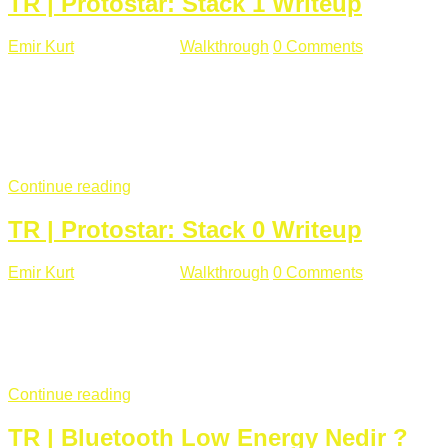
TR | Protostar: Stack 1 Writeup
Emir Kurt
Ocak 9 , 2019
Walkthrough
0 Comments
292 views
Stack1.c Amaç: "you have correctly got the variable to the
right value" satırını yazdırmak. #include <stdlib.h> #include
<unistd.h> #include <stdio.h> #include <string.h> int main(int
argc, char **argv) { volatile int modified; char buffer[64];
if(argc == 1) { ...
Continue reading
TR | Protostar: Stack 0 Writeup
Emir Kurt
Ocak 6 , 2019
Walkthrough
0 Comments
353 views
Stack0.c Amaç: “you have changed the ‘modified’ variable”
satırını yazdırmak. #include <stdlib.h> #include <unistd.h>
#include <stdio.h> int main(int argc, char **argv) { volatile int
modified; ...
Continue reading
TR | Bluetooth Low Energy Nedir ?