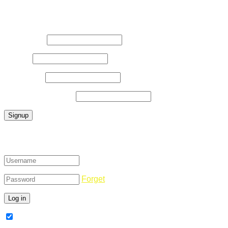
Register Now
Username
*
E-Mail
*
Password
*
Confirm Password
*
Login
Forget
Remember Me