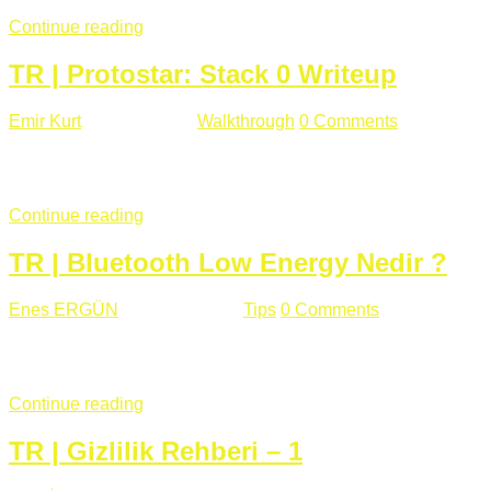
Continue reading
TR | Protostar: Stack 0 Writeup
Emir Kurt
Ocak 6 , 2019
Walkthrough
0 Comments
353 views
Stack0.c Amaç: “you have changed the ‘modified’ variable” satırı
...
Continue reading
TR | Bluetooth Low Energy Nedir ?
Enes ERGÜN
Eylül 13 , 2018
Tips
0 Comments
785 views
Öğrenilmesi Gereken Terimler GAP (Generic Access Protocol) GA
SIG tarafından geliştirimiltir. Bluetooth ile karşılaştırıldığınd
Continue reading
TR | Gizlilik Rehberi – 1