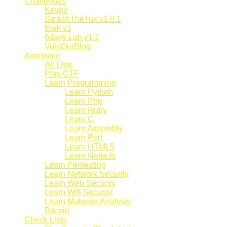
Challenges
Kevgir
SmashTheTux v1.0.1
Elek v1
6days Lab v1.1
VulnOurBlog
Awesome
All Lists
Play CTF
Learn Programming
Learn Python
Learn Php
Learn Ruby
Learn C
Learn Assembly
Learn Perl
Learn HTML5
Learn NodeJs
Learn Pentesting
Learn Network Security
Learn Web Security
Learn Wifi Security
Learn Malware Analysis
Bitcoin
Check Lists