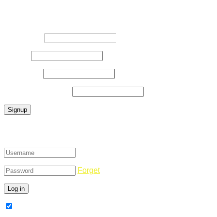
Register Now
Username
*
E-Mail
*
Password
*
Confirm Password
*
Login
Forget
Remember Me