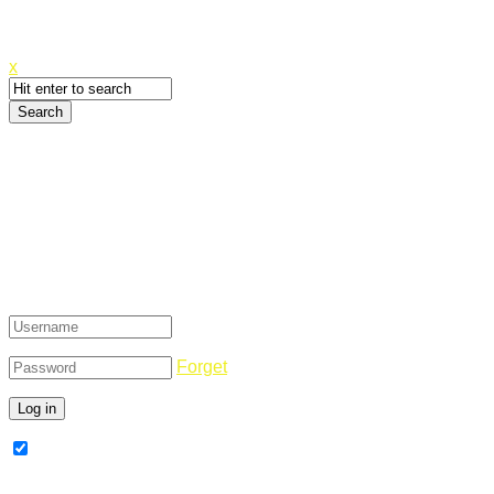
Canyoupwn.me ~
Create an account
x
Login
Forget
Remember Me