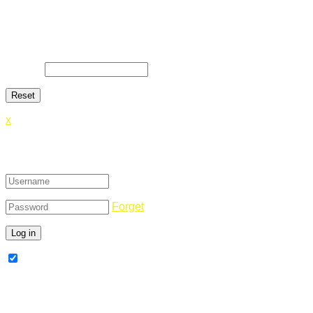
Lost Password
Lost your password? Please enter your email address. You will
E-Mail
*
x
Login
Forget
Remember Me
Register Now