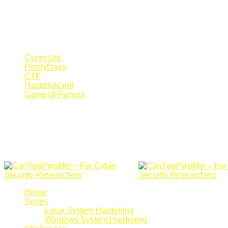
Register Now
Canyoupwn.me ~
Create an account
Cypm Uni
PwnlyDays
CTF
Hacktrickconf
Game of Pwners
Home
Series
Linux System Hardening
Windows System Hardening