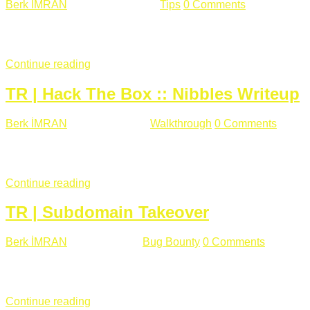
Berk İMRAN
Haziran 15 , 2018
Tips
0 Comments
644 views
Son zamanlarda kulağımıza çok gelir oldu bu kelime "gizlilik".
parolalarının açık şekilde iletildiğini duyurması, seçmen bilgile
Continue reading
TR | Hack The Box :: Nibbles Writeup
Berk İMRAN
Mayıs 28 , 2018
Walkthrough
0 Comments
178 v
Merhabalar, Hackthebox serimize Nibbles makinası ile başlıyo
sağladığımızda açıklama satırında /nibbleblog adresini görüyo
Continue reading
TR | Subdomain Takeover
Berk İMRAN
Mart 31 , 2018
Bug Bounty
0 Comments
824 vie
Herkese merhaba, Daha önce yazdığım subdomain takeover kon
çalışacağım. Subdomain Takeover Genellikle çok fazla subdom
Continue reading