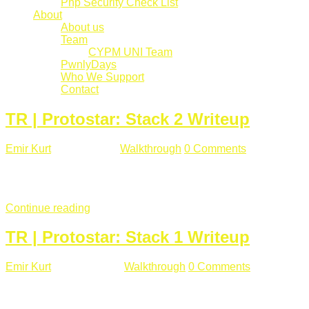
Php Security Check List
About
About us
Team
CYPM UNI Team
PwnlyDays
Who We Support
Contact
TR | Protostar: Stack 2 Writeup
Emir Kurt
Mart 6 , 2019
Walkthrough
0 Comments
529 views
Stack2.c Amaç: "you have correctly got the variable to the right
char **argv) { volatile int modified; char buffer[64]; char *varia
Continue reading
TR | Protostar: Stack 1 Writeup
Emir Kurt
Ocak 9 , 2019
Walkthrough
0 Comments
292 views
Stack1.c Amaç: "you have correctly got the variable to the right
char **argv) { volatile int modified; char buffer[64]; if(argc == 1) {