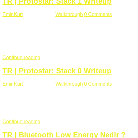
TR | Protostar: Stack 1 Writeup
Emir Kurt
Ocak 9 , 2019
Walkthrough
0 Comments
292 views
Stack1.c Amaç: "you have correctly got the variable to the
right value" satırını yazdırmak. #include <stdlib.h> #include
<unistd.h> #include <stdio.h> #include <string.h> int main(int
argc, char **argv) { volatile int modified; char buffer[64];
if(argc == 1) { ...
Continue reading
TR | Protostar: Stack 0 Writeup
Emir Kurt
Ocak 6 , 2019
Walkthrough
0 Comments
353 views
Stack0.c Amaç: “you have changed the ‘modified’ variable”
satırını yazdırmak. #include <stdlib.h> #include <unistd.h>
#include <stdio.h> int main(int argc, char **argv) { volatile int
modified; ...
Continue reading
TR | Bluetooth Low Energy Nedir ?