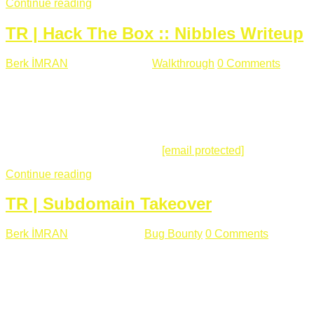
Continue reading
TR | Hack The Box :: Nibbles Writeup
Berk İMRAN
Mayıs 28 , 2018
Walkthrough
0 Comments
178
views
Merhabalar, Hackthebox serimize Nibbles makinası ile
başlıyoruz. Makinanın seviyesine ben de "Easy" diyorum.
Gelelim çözüme... Makinamızda 80 ve 22 portları açık. 80
portundan erişim sağladığımızda açıklama satırında
/nibbleblog adresini görüyoruz.
[email protected]
:~# curl ...
Continue reading
TR | Subdomain Takeover
Berk İMRAN
Mart 31 , 2018
Bug Bounty
0 Comments
824
views
Herkese merhaba, Daha önce yazdığım subdomain takeover
konusu gerek İngilizce gerekse karmaşık olmasından dolayı
çok anlaşılamamıştı. Bugün Türkçe ve detaylı olarak
anlatmaya çalışacağım. Subdomain Takeover Genellikle çok