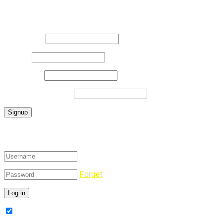
Register Now
Username
*
E-Mail
*
Password
*
Confirm Password
*
Login
Forget
Remember Me