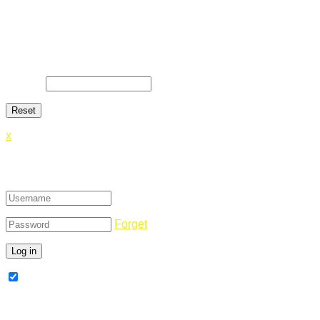
Lost Password
Lost your password? Please enter your email address. You
will receive a link and will create a new password via email.
E-Mail
*
x
Login
Forget
Remember Me
Register Now