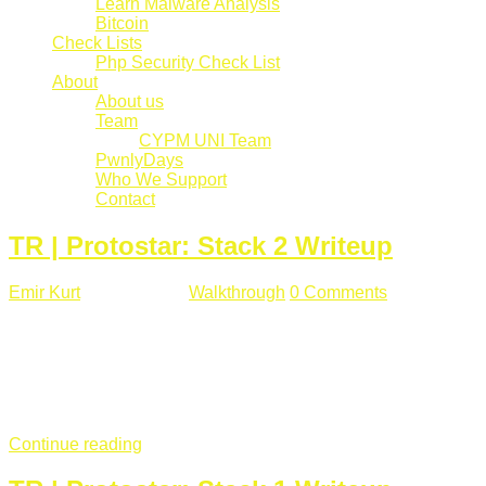
Learn Malware Analysis
Bitcoin
Check Lists
Php Security Check List
About
About us
Team
CYPM UNI Team
PwnlyDays
Who We Support
Contact
TR | Protostar: Stack 2 Writeup
Emir Kurt
Mart 6 , 2019
Walkthrough
0 Comments
529 views
Stack2.c Amaç: "you have correctly got the variable to the
right value" satırını yazdırmak. #include <stdlib.h> #include
<unistd.h> #include <stdio.h> #include <string.h> int main(int
argc, char **argv) { volatile int modified; char buffer[64]; char
*variable; variable = getenv("GREENIE"); if(variable ...
Continue reading