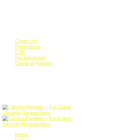
Register Now
Canyoupwn.me ~
Create an account
Cypm Uni
PwnlyDays
CTF
Hacktrickconf
Game of Pwners
Home