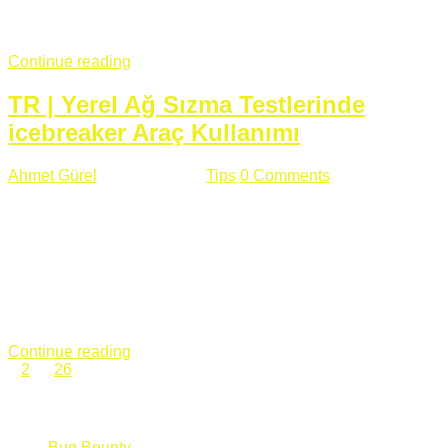
fazla subdomainin olduğu büyük sitelerde denk geldiğim
subdomain takeover, Amazon S3, Github, Google gibi ...
Continue reading
TR | Yerel Ağ Sızma Testlerinde
icebreaker Araç Kullanımı
Ahmet Gürel
Mart 28 , 2018
Tips
0 Comments
561 views
icebreaker Aracı Nedir? icebreaker
aracı https://github.com/DanMcInerney/icebreaker adresinden
ulaşabileceğiniz açık kaynak kodlu bir sızma testi aracıdır.
Yerel ağda bulunduğunuz fakat Active Directory dışında
olduğunuz zamanlar size düz metin kimlik bilgilerini iletmek
için Active Directory’ye karşı ağ saldırılarını otomatik hale
getirir. Yerel ağ testlerinde ...
Continue reading
1
2
…
26
Categories
Bug Bounty