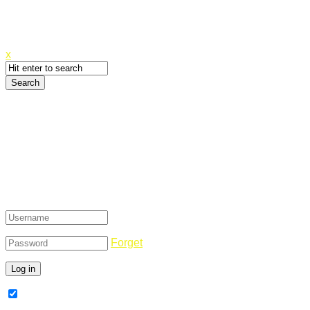
Canyoupwn.me ~
Create an account
x
Login
Forget
Remember Me