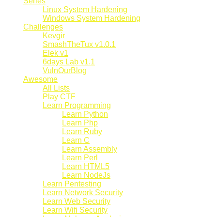
Series
Linux System Hardening
Windows System Hardening
Challenges
Kevgir
SmashTheTux v1.0.1
Elek v1
6days Lab v1.1
VulnOurBlog
Awesome
All Lists
Play CTF
Learn Programming
Learn Python
Learn Php
Learn Ruby
Learn C
Learn Assembly
Learn Perl
Learn HTML5
Learn NodeJs
Learn Pentesting
Learn Network Security
Learn Web Security
Learn Wifi Security