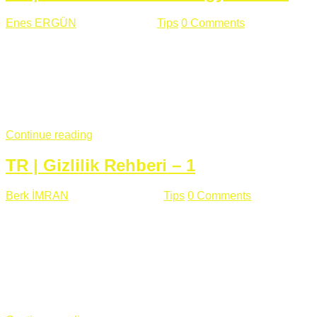
Enes ERGÜN
Eylül 13 , 2018
Tips
0 Comments
785 views
Öğrenilmesi Gereken Terimler GAP (Generic Access
Protocol) GATT (Generic Attribute Profile) UUID (Universally
Unique Identifier) (128 Bit Özel Tanımlayıcı) Giriş BLE
protocolü Bluetooth SIG tarafından geliştirimiltir. Bluetooth ile
karşılaştırıldığında(Bluetooh Classic)'e göre BLE daha az
güç ...
Continue reading
TR | Gizlilik Rehberi – 1
Berk İMRAN
Haziran 15 , 2018
Tips
0 Comments
644 views
Son zamanlarda kulağımıza çok gelir oldu bu kelime
"gizlilik". Facebook'un Cambridge Analytica vakası, Twitter'ın
iç ağdaki log sistemindenden kaynaklanan bir açıklıktan
dolayı kullanıcı parolalarının açık şekilde iletildiğini
duyurması, seçmen bilgilerinin yayılması, sürecini yakınen
takip ettiğimiz, gizliliğimizi ve özgürlüğümüzü kısıtlayan VPN,
...