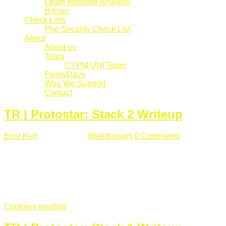
Learn Malware Analysis
Bitcoin
Check Lists
Php Security Check List
About
About us
Team
CYPM UNI Team
PwnlyDays
Who We Support
Contact
TR | Protostar: Stack 2 Writeup
Emir Kurt
Mart 6 , 2019
Walkthrough
0 Comments
529 views
Stack2.c Amaç: "you have correctly got the variable to the
right value" satırını yazdırmak. #include <stdlib.h> #include
<unistd.h> #include <stdio.h> #include <string.h> int main(int
argc, char **argv) { volatile int modified; char buffer[64]; char
*variable; variable = getenv("GREENIE"); if(variable ...
Continue reading