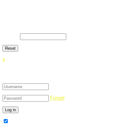
Lost Password
Lost your password? Please enter your email address. You
will receive a link and will create a new password via email.
E-Mail
*
x
Login
Forget
Remember Me
Register Now