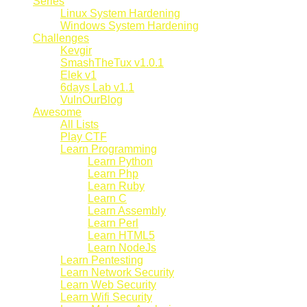
Series
Linux System Hardening
Windows System Hardening
Challenges
Kevgir
SmashTheTux v1.0.1
Elek v1
6days Lab v1.1
VulnOurBlog
Awesome
All Lists
Play CTF
Learn Programming
Learn Python
Learn Php
Learn Ruby
Learn C
Learn Assembly
Learn Perl
Learn HTML5
Learn NodeJs
Learn Pentesting
Learn Network Security
Learn Web Security
Learn Wifi Security