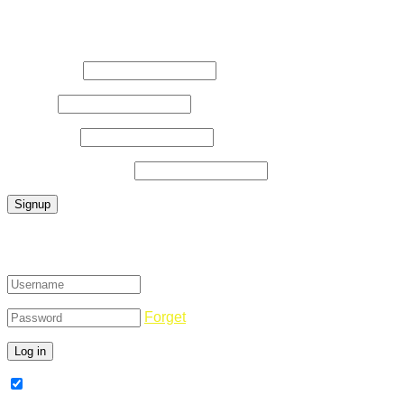
Register Now
Username
*
E-Mail
*
Password
*
Confirm Password
*
Login
Forget
Remember Me