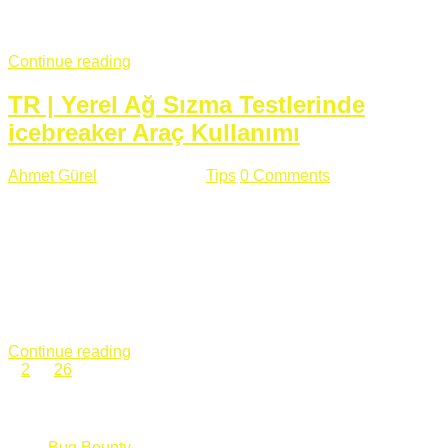
fazla subdomainin olduğu büyük sitelerde denk geldiğim
subdomain takeover, Amazon S3, Github, Google gibi ...
Continue reading
TR | Yerel Ağ Sızma Testlerinde
icebreaker Araç Kullanımı
Ahmet Gürel
Mart 28 , 2018
Tips
0 Comments
561 views
icebreaker Aracı Nedir? icebreaker
aracı https://github.com/DanMcInerney/icebreaker adresinden
ulaşabileceğiniz açık kaynak kodlu bir sızma testi aracıdır.
Yerel ağda bulunduğunuz fakat Active Directory dışında
olduğunuz zamanlar size düz metin kimlik bilgilerini iletmek
için Active Directory’ye karşı ağ saldırılarını otomatik hale
getirir. Yerel ağ testlerinde ...
Continue reading
1
2
…
26
Categories
Bug Bounty