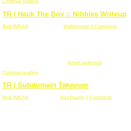
Continue reading
TR | Hack The Box :: Nibbles Writeup
Berk İMRAN
Mayıs 28 , 2018
Walkthrough
0 Comments
178
views
Merhabalar, Hackthebox serimize Nibbles makinası ile
başlıyoruz. Makinanın seviyesine ben de "Easy" diyorum.
Gelelim çözüme... Makinamızda 80 ve 22 portları açık. 80
portundan erişim sağladığımızda açıklama satırında
/nibbleblog adresini görüyoruz.
[email protected]
:~# curl ...
Continue reading
TR | Subdomain Takeover
Berk İMRAN
Mart 31 , 2018
Bug Bounty
0 Comments
824
views
Herkese merhaba, Daha önce yazdığım subdomain takeover
konusu gerek İngilizce gerekse karmaşık olmasından dolayı
çok anlaşılamamıştı. Bugün Türkçe ve detaylı olarak
anlatmaya çalışacağım. Subdomain Takeover Genellikle çok