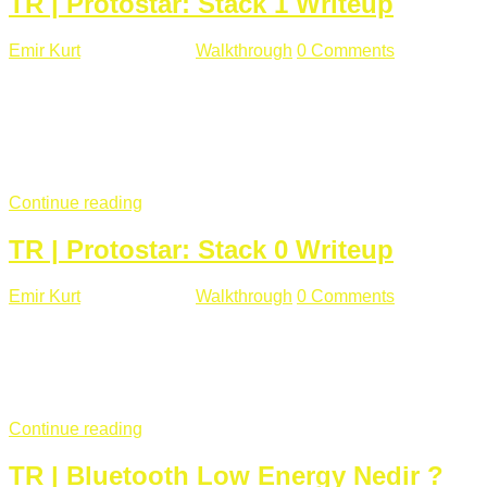
TR | Protostar: Stack 1 Writeup
Emir Kurt
Ocak 9 , 2019
Walkthrough
0 Comments
292 views
Stack1.c Amaç: "you have correctly got the variable to the
right value" satırını yazdırmak. #include <stdlib.h> #include
<unistd.h> #include <stdio.h> #include <string.h> int main(int
argc, char **argv) { volatile int modified; char buffer[64];
if(argc == 1) { ...
Continue reading
TR | Protostar: Stack 0 Writeup
Emir Kurt
Ocak 6 , 2019
Walkthrough
0 Comments
353 views
Stack0.c Amaç: “you have changed the ‘modified’ variable”
satırını yazdırmak. #include <stdlib.h> #include <unistd.h>
#include <stdio.h> int main(int argc, char **argv) { volatile int
modified; ...
Continue reading
TR | Bluetooth Low Energy Nedir ?