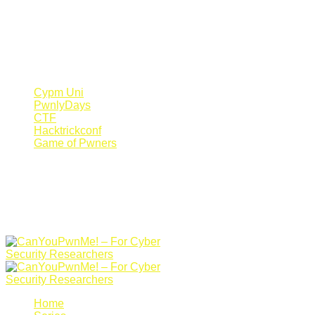
Register Now
Canyoupwn.me ~
Create an account
Cypm Uni
PwnlyDays
CTF
Hacktrickconf
Game of Pwners
Home