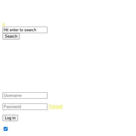
Canyoupwn.me ~
Create an account
x
Login
Forget
Remember Me