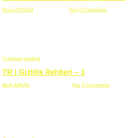
Enes ERGÜN
Eylül 13 , 2018
Tips
0 Comments
785 views
Öğrenilmesi Gereken Terimler GAP (Generic Access
Protocol) GATT (Generic Attribute Profile) UUID (Universally
Unique Identifier) (128 Bit Özel Tanımlayıcı) Giriş BLE
protocolü Bluetooth SIG tarafından geliştirimiltir. Bluetooth ile
karşılaştırıldığında(Bluetooh Classic)'e göre BLE daha az
güç ...
Continue reading
TR | Gizlilik Rehberi – 1
Berk İMRAN
Haziran 15 , 2018
Tips
0 Comments
644 views
Son zamanlarda kulağımıza çok gelir oldu bu kelime
"gizlilik". Facebook'un Cambridge Analytica vakası, Twitter'ın
iç ağdaki log sistemindenden kaynaklanan bir açıklıktan
dolayı kullanıcı parolalarının açık şekilde iletildiğini
duyurması, seçmen bilgilerinin yayılması, sürecini yakınen
takip ettiğimiz, gizliliğimizi ve özgürlüğümüzü kısıtlayan VPN,
...