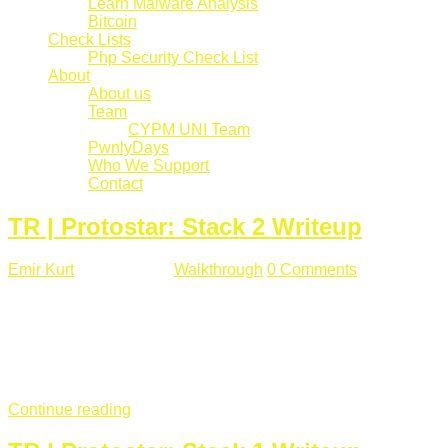
Learn Malware Analysis
Bitcoin
Check Lists
Php Security Check List
About
About us
Team
CYPM UNI Team
PwnlyDays
Who We Support
Contact
TR | Protostar: Stack 2 Writeup
Emir Kurt
Mart 6 , 2019
Walkthrough
0 Comments
529 views
Stack2.c Amaç: "you have correctly got the variable to the
right value" satırını yazdırmak. #include <stdlib.h> #include
<unistd.h> #include <stdio.h> #include <string.h> int main(int
argc, char **argv) { volatile int modified; char buffer[64]; char
*variable; variable = getenv("GREENIE"); if(variable ...
Continue reading