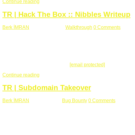
Continue reading
TR | Hack The Box :: Nibbles Writeup
Berk İMRAN
Mayıs 28 , 2018
Walkthrough
0 Comments
178
views
Merhabalar, Hackthebox serimize Nibbles makinası ile
başlıyoruz. Makinanın seviyesine ben de "Easy" diyorum.
Gelelim çözüme... Makinamızda 80 ve 22 portları açık. 80
portundan erişim sağladığımızda açıklama satırında
/nibbleblog adresini görüyoruz.
[email protected]
:~# curl ...
Continue reading
TR | Subdomain Takeover
Berk İMRAN
Mart 31 , 2018
Bug Bounty
0 Comments
824
views
Herkese merhaba, Daha önce yazdığım subdomain takeover
konusu gerek İngilizce gerekse karmaşık olmasından dolayı
çok anlaşılamamıştı. Bugün Türkçe ve detaylı olarak
anlatmaya çalışacağım. Subdomain Takeover Genellikle çok