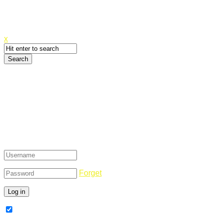
Canyoupwn.me ~
Create an account
x
Login
Forget
Remember Me