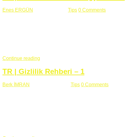
Enes ERGÜN
Eylül 13 , 2018
Tips
0 Comments
785 views
Öğrenilmesi Gereken Terimler GAP (Generic Access
Protocol) GATT (Generic Attribute Profile) UUID (Universally
Unique Identifier) (128 Bit Özel Tanımlayıcı) Giriş BLE
protocolü Bluetooth SIG tarafından geliştirimiltir. Bluetooth ile
karşılaştırıldığında(Bluetooh Classic)'e göre BLE daha az
güç ...
Continue reading
TR | Gizlilik Rehberi – 1
Berk İMRAN
Haziran 15 , 2018
Tips
0 Comments
644 views
Son zamanlarda kulağımıza çok gelir oldu bu kelime
"gizlilik". Facebook'un Cambridge Analytica vakası, Twitter'ın
iç ağdaki log sistemindenden kaynaklanan bir açıklıktan
dolayı kullanıcı parolalarının açık şekilde iletildiğini
duyurması, seçmen bilgilerinin yayılması, sürecini yakınen
takip ettiğimiz, gizliliğimizi ve özgürlüğümüzü kısıtlayan VPN,
...