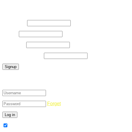
Register Now
Username
*
E-Mail
*
Password
*
Confirm Password
*
Login
Forget
Remember Me