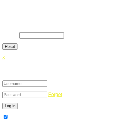
Lost Password
Lost your password? Please enter your email address. You
will receive a link and will create a new password via email.
E-Mail
*
x
Login
Forget
Remember Me
Register Now