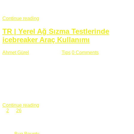
fazla subdomainin olduğu büyük sitelerde denk geldiğim
subdomain takeover, Amazon S3, Github, Google gibi ...
Continue reading
TR | Yerel Ağ Sızma Testlerinde
icebreaker Araç Kullanımı
Ahmet Gürel
Mart 28 , 2018
Tips
0 Comments
561 views
icebreaker Aracı Nedir? icebreaker
aracı https://github.com/DanMcInerney/icebreaker adresinden
ulaşabileceğiniz açık kaynak kodlu bir sızma testi aracıdır.
Yerel ağda bulunduğunuz fakat Active Directory dışında
olduğunuz zamanlar size düz metin kimlik bilgilerini iletmek
için Active Directory’ye karşı ağ saldırılarını otomatik hale
getirir. Yerel ağ testlerinde ...
Continue reading
1
2
…
26
Categories
Bug Bounty