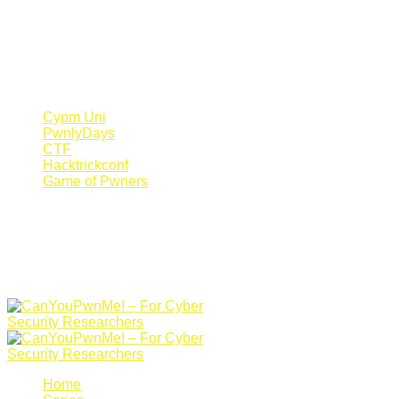
Register Now
Canyoupwn.me ~
Create an account
Cypm Uni
PwnlyDays
CTF
Hacktrickconf
Game of Pwners
Home