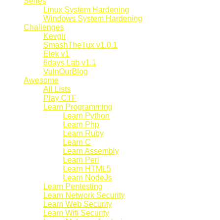
Series
Linux System Hardening
Windows System Hardening
Challenges
Kevgir
SmashTheTux v1.0.1
Elek v1
6days Lab v1.1
VulnOurBlog
Awesome
All Lists
Play CTF
Learn Programming
Learn Python
Learn Php
Learn Ruby
Learn C
Learn Assembly
Learn Perl
Learn HTML5
Learn NodeJs
Learn Pentesting
Learn Network Security
Learn Web Security
Learn Wifi Security