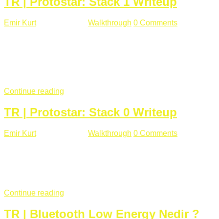
TR | Protostar: Stack 1 Writeup
Emir Kurt
Ocak 9 , 2019
Walkthrough
0 Comments
292 views
Stack1.c Amaç: "you have correctly got the variable to the
right value" satırını yazdırmak. #include <stdlib.h> #include
<unistd.h> #include <stdio.h> #include <string.h> int main(int
argc, char **argv) { volatile int modified; char buffer[64];
if(argc == 1) { ...
Continue reading
TR | Protostar: Stack 0 Writeup
Emir Kurt
Ocak 6 , 2019
Walkthrough
0 Comments
353 views
Stack0.c Amaç: “you have changed the ‘modified’ variable”
satırını yazdırmak. #include <stdlib.h> #include <unistd.h>
#include <stdio.h> int main(int argc, char **argv) { volatile int
modified; ...
Continue reading
TR | Bluetooth Low Energy Nedir ?