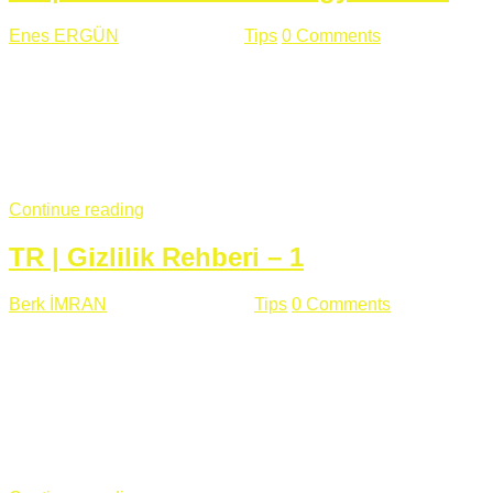
Enes ERGÜN
Eylül 13 , 2018
Tips
0 Comments
785 views
Öğrenilmesi Gereken Terimler GAP (Generic Access
Protocol) GATT (Generic Attribute Profile) UUID (Universally
Unique Identifier) (128 Bit Özel Tanımlayıcı) Giriş BLE
protocolü Bluetooth SIG tarafından geliştirimiltir. Bluetooth ile
karşılaştırıldığında(Bluetooh Classic)'e göre BLE daha az
güç ...
Continue reading
TR | Gizlilik Rehberi – 1
Berk İMRAN
Haziran 15 , 2018
Tips
0 Comments
644 views
Son zamanlarda kulağımıza çok gelir oldu bu kelime
"gizlilik". Facebook'un Cambridge Analytica vakası, Twitter'ın
iç ağdaki log sistemindenden kaynaklanan bir açıklıktan
dolayı kullanıcı parolalarının açık şekilde iletildiğini
duyurması, seçmen bilgilerinin yayılması, sürecini yakınen
takip ettiğimiz, gizliliğimizi ve özgürlüğümüzü kısıtlayan VPN,
...