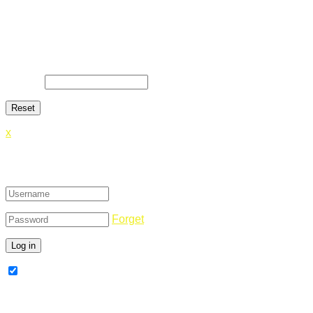
Lost Password
Lost your password? Please enter your email address. You
will receive a link and will create a new password via email.
E-Mail
*
x
Login
Forget
Remember Me
Register Now