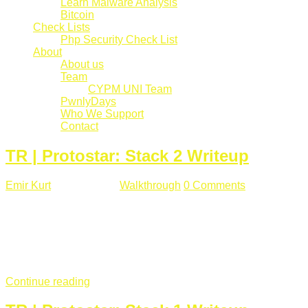
Learn Malware Analysis
Bitcoin
Check Lists
Php Security Check List
About
About us
Team
CYPM UNI Team
PwnlyDays
Who We Support
Contact
TR | Protostar: Stack 2 Writeup
Emir Kurt
Mart 6 , 2019
Walkthrough
0 Comments
529 views
Stack2.c Amaç: "you have correctly got the variable to the
right value" satırını yazdırmak. #include <stdlib.h> #include
<unistd.h> #include <stdio.h> #include <string.h> int main(int
argc, char **argv) { volatile int modified; char buffer[64]; char
*variable; variable = getenv("GREENIE"); if(variable ...
Continue reading