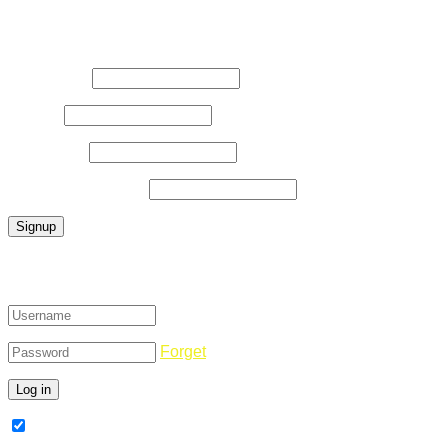
Register Now
Username
*
E-Mail
*
Password
*
Confirm Password
*
Login
Forget
Remember Me