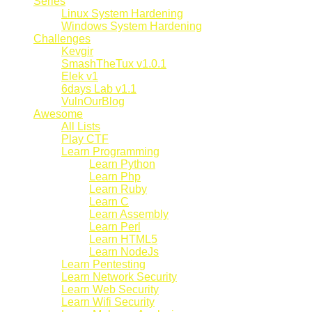
Series
Linux System Hardening
Windows System Hardening
Challenges
Kevgir
SmashTheTux v1.0.1
Elek v1
6days Lab v1.1
VulnOurBlog
Awesome
All Lists
Play CTF
Learn Programming
Learn Python
Learn Php
Learn Ruby
Learn C
Learn Assembly
Learn Perl
Learn HTML5
Learn NodeJs
Learn Pentesting
Learn Network Security
Learn Web Security
Learn Wifi Security