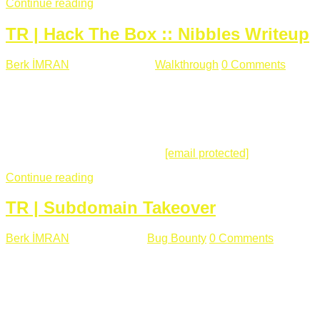
Continue reading
TR | Hack The Box :: Nibbles Writeup
Berk İMRAN
Mayıs 28 , 2018
Walkthrough
0 Comments
178
views
Merhabalar, Hackthebox serimize Nibbles makinası ile
başlıyoruz. Makinanın seviyesine ben de "Easy" diyorum.
Gelelim çözüme... Makinamızda 80 ve 22 portları açık. 80
portundan erişim sağladığımızda açıklama satırında
/nibbleblog adresini görüyoruz.
[email protected]
:~# curl ...
Continue reading
TR | Subdomain Takeover
Berk İMRAN
Mart 31 , 2018
Bug Bounty
0 Comments
824
views
Herkese merhaba, Daha önce yazdığım subdomain takeover
konusu gerek İngilizce gerekse karmaşık olmasından dolayı
çok anlaşılamamıştı. Bugün Türkçe ve detaylı olarak
anlatmaya çalışacağım. Subdomain Takeover Genellikle çok