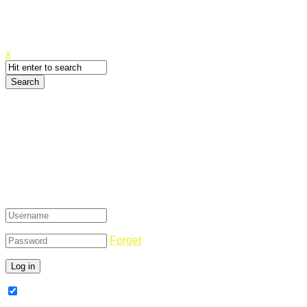
Canyoupwn.me ~
Create an account
x
Login
Forget
Remember Me