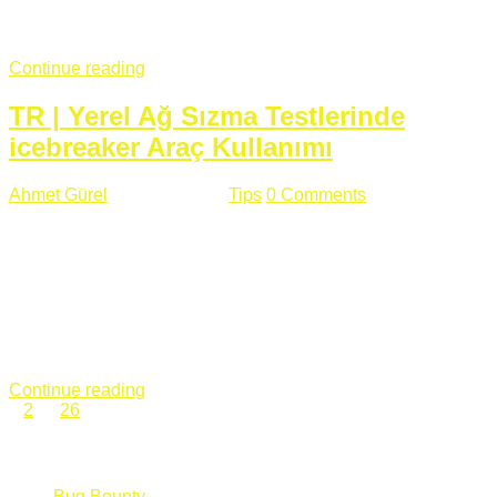
fazla subdomainin olduğu büyük sitelerde denk geldiğim
subdomain takeover, Amazon S3, Github, Google gibi ...
Continue reading
TR | Yerel Ağ Sızma Testlerinde
icebreaker Araç Kullanımı
Ahmet Gürel
Mart 28 , 2018
Tips
0 Comments
561 views
icebreaker Aracı Nedir? icebreaker
aracı https://github.com/DanMcInerney/icebreaker adresinden
ulaşabileceğiniz açık kaynak kodlu bir sızma testi aracıdır.
Yerel ağda bulunduğunuz fakat Active Directory dışında
olduğunuz zamanlar size düz metin kimlik bilgilerini iletmek
için Active Directory’ye karşı ağ saldırılarını otomatik hale
getirir. Yerel ağ testlerinde ...
Continue reading
1
2
…
26
Categories
Bug Bounty