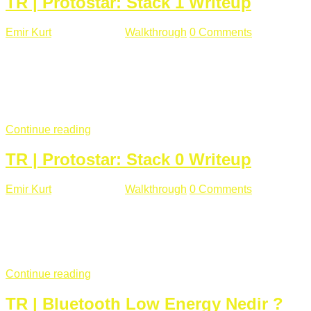
TR | Protostar: Stack 1 Writeup
Emir Kurt
Ocak 9 , 2019
Walkthrough
0 Comments
292 views
Stack1.c Amaç: "you have correctly got the variable to the
right value" satırını yazdırmak. #include <stdlib.h> #include
<unistd.h> #include <stdio.h> #include <string.h> int main(int
argc, char **argv) { volatile int modified; char buffer[64];
if(argc == 1) { ...
Continue reading
TR | Protostar: Stack 0 Writeup
Emir Kurt
Ocak 6 , 2019
Walkthrough
0 Comments
353 views
Stack0.c Amaç: “you have changed the ‘modified’ variable”
satırını yazdırmak. #include <stdlib.h> #include <unistd.h>
#include <stdio.h> int main(int argc, char **argv) { volatile int
modified; ...
Continue reading
TR | Bluetooth Low Energy Nedir ?