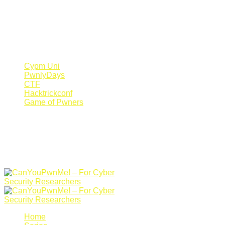
Register Now
Canyoupwn.me ~
Create an account
Cypm Uni
PwnlyDays
CTF
Hacktrickconf
Game of Pwners
Home