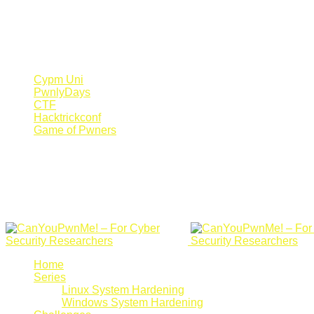
Register Now
Canyoupwn.me ~
Create an account
Cypm Uni
PwnlyDays
CTF
Hacktrickconf
Game of Pwners
Home
Series
Linux System Hardening
Windows System Hardening