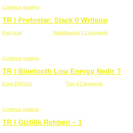
Continue reading
TR | Protostar: Stack 0 Writeup
Emir Kurt
Ocak 6 , 2019
Walkthrough
0 Comments
353 views
Stack0.c Amaç: “you have changed the ‘modified’ variable” satırı
...
Continue reading
TR | Bluetooth Low Energy Nedir ?
Enes ERGÜN
Eylül 13 , 2018
Tips
0 Comments
785 views
Öğrenilmesi Gereken Terimler GAP (Generic Access Protocol) GA
SIG tarafından geliştirimiltir. Bluetooth ile karşılaştırıldığınd
Continue reading
TR | Gizlilik Rehberi – 1