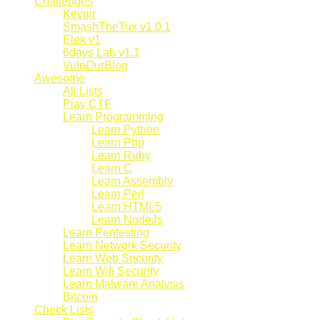
Challenges
Kevgir
SmashTheTux v1.0.1
Elek v1
6days Lab v1.1
VulnOurBlog
Awesome
All Lists
Play CTF
Learn Programming
Learn Python
Learn Php
Learn Ruby
Learn C
Learn Assembly
Learn Perl
Learn HTML5
Learn NodeJs
Learn Pentesting
Learn Network Security
Learn Web Security
Learn Wifi Security
Learn Malware Analysis
Bitcoin
Check Lists