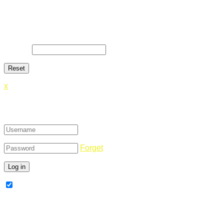
Lost Password
Lost your password? Please enter your email address. You will
E-Mail
*
x
Login
Forget
Remember Me
Register Now