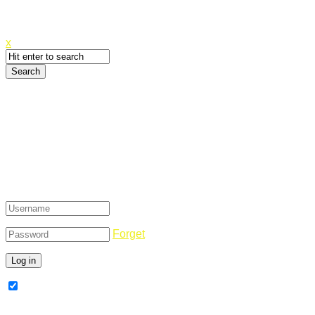
Canyoupwn.me ~
Create an account
x
Login
Forget
Remember Me