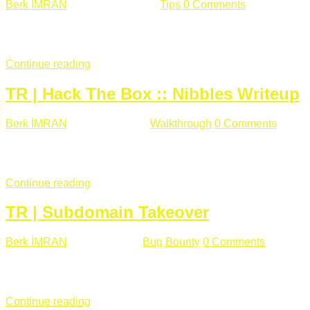
Berk İMRAN
Haziran 15 , 2018
Tips
0 Comments
644 views
Son zamanlarda kulağımıza çok gelir oldu bu kelime "gizlilik".
parolalarının açık şekilde iletildiğini duyurması, seçmen bilgile
Continue reading
TR | Hack The Box :: Nibbles Writeup
Berk İMRAN
Mayıs 28 , 2018
Walkthrough
0 Comments
178 v
Merhabalar, Hackthebox serimize Nibbles makinası ile başlıyo
sağladığımızda açıklama satırında /nibbleblog adresini görüyo
Continue reading
TR | Subdomain Takeover
Berk İMRAN
Mart 31 , 2018
Bug Bounty
0 Comments
824 vie
Herkese merhaba, Daha önce yazdığım subdomain takeover kon
çalışacağım. Subdomain Takeover Genellikle çok fazla subdom
Continue reading