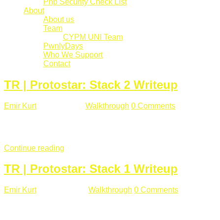
Php Security Check List
About
About us
Team
CYPM UNI Team
PwnlyDays
Who We Support
Contact
TR | Protostar: Stack 2 Writeup
Emir Kurt
Mart 6 , 2019
Walkthrough
0 Comments
529 views
Stack2.c Amaç: "you have correctly got the variable to the right
char **argv) { volatile int modified; char buffer[64]; char *varia
Continue reading
TR | Protostar: Stack 1 Writeup
Emir Kurt
Ocak 9 , 2019
Walkthrough
0 Comments
292 views
Stack1.c Amaç: "you have correctly got the variable to the right
char **argv) { volatile int modified; char buffer[64]; if(argc == 1) {