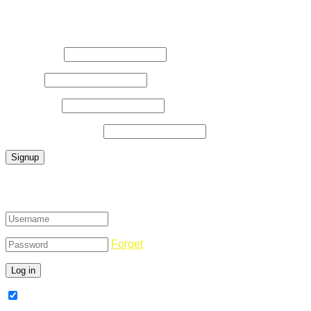
Register Now
Username
*
E-Mail
*
Password
*
Confirm Password
*
Login
Forget
Remember Me