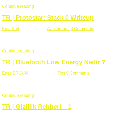
Continue reading
TR | Protostar: Stack 0 Writeup
Emir Kurt
Ocak 6 , 2019
Walkthrough
0 Comments
353 views
Stack0.c Amaç: “you have changed the ‘modified’ variable” satırı
...
Continue reading
TR | Bluetooth Low Energy Nedir ?
Enes ERGÜN
Eylül 13 , 2018
Tips
0 Comments
785 views
Öğrenilmesi Gereken Terimler GAP (Generic Access Protocol) GA
SIG tarafından geliştirimiltir. Bluetooth ile karşılaştırıldığınd
Continue reading
TR | Gizlilik Rehberi – 1