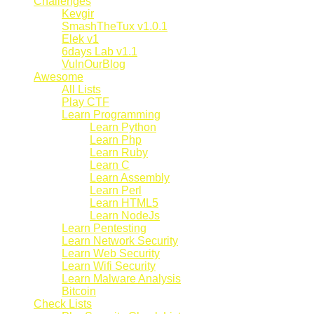
Challenges
Kevgir
SmashTheTux v1.0.1
Elek v1
6days Lab v1.1
VulnOurBlog
Awesome
All Lists
Play CTF
Learn Programming
Learn Python
Learn Php
Learn Ruby
Learn C
Learn Assembly
Learn Perl
Learn HTML5
Learn NodeJs
Learn Pentesting
Learn Network Security
Learn Web Security
Learn Wifi Security
Learn Malware Analysis
Bitcoin
Check Lists