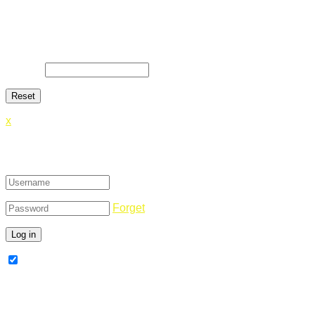
Lost Password
Lost your password? Please enter your email address. You will
E-Mail
*
x
Login
Forget
Remember Me
Register Now