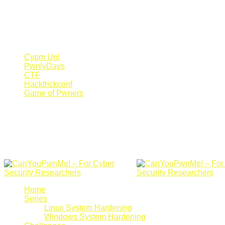
Register Now
Canyoupwn.me ~
Create an account
Cypm Uni
PwnlyDays
CTF
Hacktrickconf
Game of Pwners
Home
Series
Linux System Hardening
Windows System Hardening