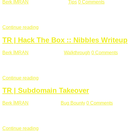
Berk İMRAN
Haziran 15 , 2018
Tips
0 Comments
644 views
Son zamanlarda kulağımıza çok gelir oldu bu kelime "gizlilik".
parolalarının açık şekilde iletildiğini duyurması, seçmen bilgile
Continue reading
TR | Hack The Box :: Nibbles Writeup
Berk İMRAN
Mayıs 28 , 2018
Walkthrough
0 Comments
178 v
Merhabalar, Hackthebox serimize Nibbles makinası ile başlıyo
sağladığımızda açıklama satırında /nibbleblog adresini görüyo
Continue reading
TR | Subdomain Takeover
Berk İMRAN
Mart 31 , 2018
Bug Bounty
0 Comments
824 vie
Herkese merhaba, Daha önce yazdığım subdomain takeover kon
çalışacağım. Subdomain Takeover Genellikle çok fazla subdom
Continue reading