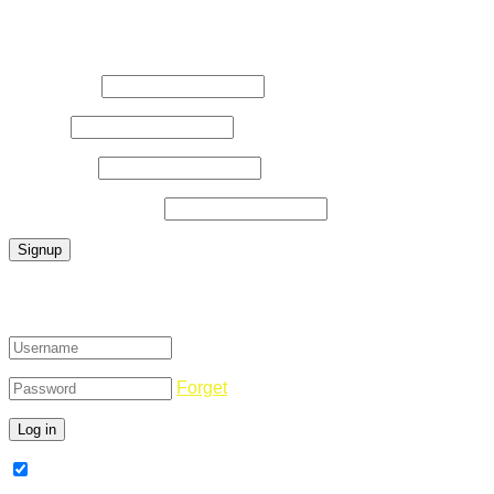
Register Now
Username
*
E-Mail
*
Password
*
Confirm Password
*
Login
Forget
Remember Me