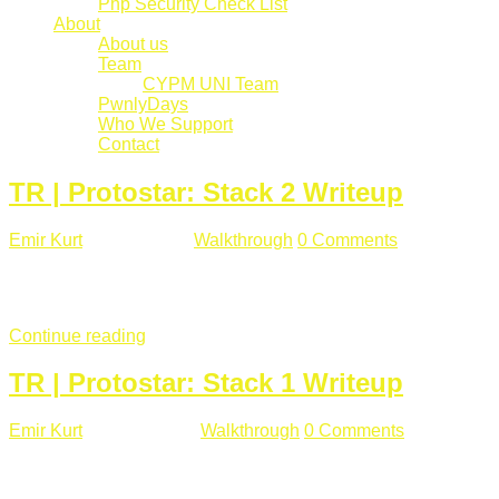
Php Security Check List
About
About us
Team
CYPM UNI Team
PwnlyDays
Who We Support
Contact
TR | Protostar: Stack 2 Writeup
Emir Kurt
Mart 6 , 2019
Walkthrough
0 Comments
529 views
Stack2.c Amaç: "you have correctly got the variable to the right
char **argv) { volatile int modified; char buffer[64]; char *varia
Continue reading
TR | Protostar: Stack 1 Writeup
Emir Kurt
Ocak 9 , 2019
Walkthrough
0 Comments
292 views
Stack1.c Amaç: "you have correctly got the variable to the right
char **argv) { volatile int modified; char buffer[64]; if(argc == 1) {