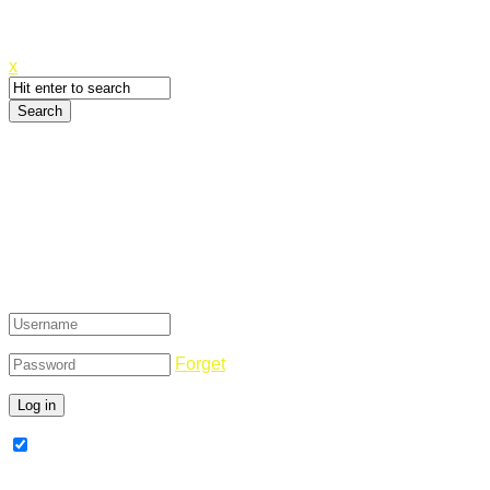
Canyoupwn.me ~
Create an account
x
Login
Forget
Remember Me