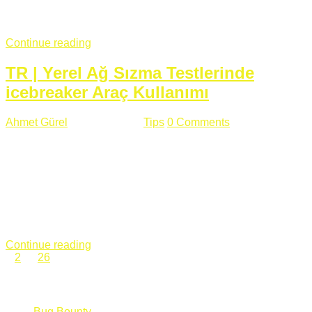
fazla subdomainin olduğu büyük sitelerde denk geldiğim
subdomain takeover, Amazon S3, Github, Google gibi ...
Continue reading
TR | Yerel Ağ Sızma Testlerinde
icebreaker Araç Kullanımı
Ahmet Gürel
Mart 28 , 2018
Tips
0 Comments
561 views
icebreaker Aracı Nedir? icebreaker
aracı https://github.com/DanMcInerney/icebreaker adresinden
ulaşabileceğiniz açık kaynak kodlu bir sızma testi aracıdır.
Yerel ağda bulunduğunuz fakat Active Directory dışında
olduğunuz zamanlar size düz metin kimlik bilgilerini iletmek
için Active Directory’ye karşı ağ saldırılarını otomatik hale
getirir. Yerel ağ testlerinde ...
Continue reading
1
2
…
26
Categories
Bug Bounty