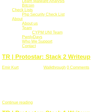
Learn Malware Analysis
Bitcoin
Check Lists
Php Security Check List
About
About us
Team
CYPM UNI Team
PwnlyDays
Who We Support
Contact
TR | Protostar: Stack 2 Writeup
Emir Kurt
Mart 6 , 2019
Walkthrough
0 Comments
529 views
Stack2.c Amaç: "you have correctly got the variable to the
right value" satırını yazdırmak. #include <stdlib.h> #include
<unistd.h> #include <stdio.h> #include <string.h> int main(int
argc, char **argv) { volatile int modified; char buffer[64]; char
*variable; variable = getenv("GREENIE"); if(variable ...
Continue reading