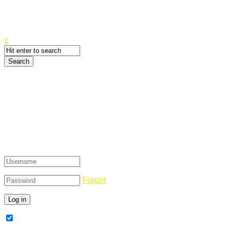
Canyoupwn.me ~
Create an account
x
Login
Forget
Remember Me