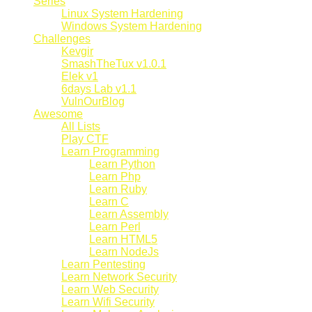
Series
Linux System Hardening
Windows System Hardening
Challenges
Kevgir
SmashTheTux v1.0.1
Elek v1
6days Lab v1.1
VulnOurBlog
Awesome
All Lists
Play CTF
Learn Programming
Learn Python
Learn Php
Learn Ruby
Learn C
Learn Assembly
Learn Perl
Learn HTML5
Learn NodeJs
Learn Pentesting
Learn Network Security
Learn Web Security
Learn Wifi Security