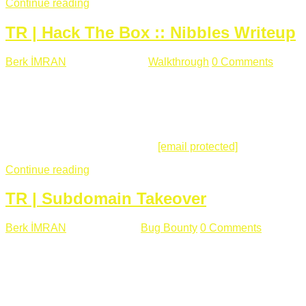
Continue reading
TR | Hack The Box :: Nibbles Writeup
Berk İMRAN
Mayıs 28 , 2018
Walkthrough
0 Comments
178
views
Merhabalar, Hackthebox serimize Nibbles makinası ile
başlıyoruz. Makinanın seviyesine ben de "Easy" diyorum.
Gelelim çözüme... Makinamızda 80 ve 22 portları açık. 80
portundan erişim sağladığımızda açıklama satırında
/nibbleblog adresini görüyoruz.
[email protected]
:~# curl ...
Continue reading
TR | Subdomain Takeover
Berk İMRAN
Mart 31 , 2018
Bug Bounty
0 Comments
824
views
Herkese merhaba, Daha önce yazdığım subdomain takeover
konusu gerek İngilizce gerekse karmaşık olmasından dolayı
çok anlaşılamamıştı. Bugün Türkçe ve detaylı olarak
anlatmaya çalışacağım. Subdomain Takeover Genellikle çok