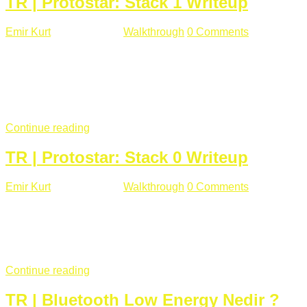
TR | Protostar: Stack 1 Writeup
Emir Kurt
Ocak 9 , 2019
Walkthrough
0 Comments
292 views
Stack1.c Amaç: "you have correctly got the variable to the
right value" satırını yazdırmak. #include <stdlib.h> #include
<unistd.h> #include <stdio.h> #include <string.h> int main(int
argc, char **argv) { volatile int modified; char buffer[64];
if(argc == 1) { ...
Continue reading
TR | Protostar: Stack 0 Writeup
Emir Kurt
Ocak 6 , 2019
Walkthrough
0 Comments
353 views
Stack0.c Amaç: “you have changed the ‘modified’ variable”
satırını yazdırmak. #include <stdlib.h> #include <unistd.h>
#include <stdio.h> int main(int argc, char **argv) { volatile int
modified; ...
Continue reading
TR | Bluetooth Low Energy Nedir ?