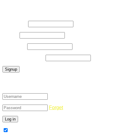
Register Now
Username
*
E-Mail
*
Password
*
Confirm Password
*
Login
Forget
Remember Me