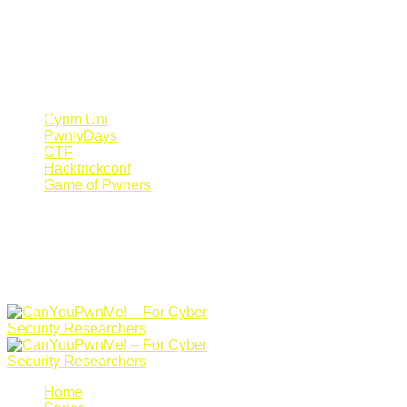
Register Now
Canyoupwn.me ~
Create an account
Cypm Uni
PwnlyDays
CTF
Hacktrickconf
Game of Pwners
Home