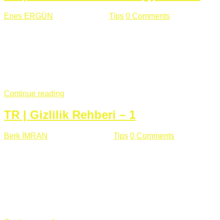
Enes ERGÜN
Eylül 13 , 2018
Tips
0 Comments
785 views
Öğrenilmesi Gereken Terimler GAP (Generic Access
Protocol) GATT (Generic Attribute Profile) UUID (Universally
Unique Identifier) (128 Bit Özel Tanımlayıcı) Giriş BLE
protocolü Bluetooth SIG tarafından geliştirimiltir. Bluetooth ile
karşılaştırıldığında(Bluetooh Classic)'e göre BLE daha az
güç ...
Continue reading
TR | Gizlilik Rehberi – 1
Berk İMRAN
Haziran 15 , 2018
Tips
0 Comments
644 views
Son zamanlarda kulağımıza çok gelir oldu bu kelime
"gizlilik". Facebook'un Cambridge Analytica vakası, Twitter'ın
iç ağdaki log sistemindenden kaynaklanan bir açıklıktan
dolayı kullanıcı parolalarının açık şekilde iletildiğini
duyurması, seçmen bilgilerinin yayılması, sürecini yakınen
takip ettiğimiz, gizliliğimizi ve özgürlüğümüzü kısıtlayan VPN,
...