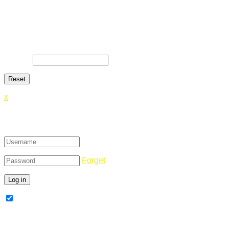
Lost Password
Lost your password? Please enter your email address. You
will receive a link and will create a new password via email.
E-Mail
*
x
Login
Forget
Remember Me
Register Now