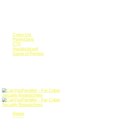
Register Now
Canyoupwn.me ~
Create an account
Cypm Uni
PwnlyDays
CTF
Hacktrickconf
Game of Pwners
Home