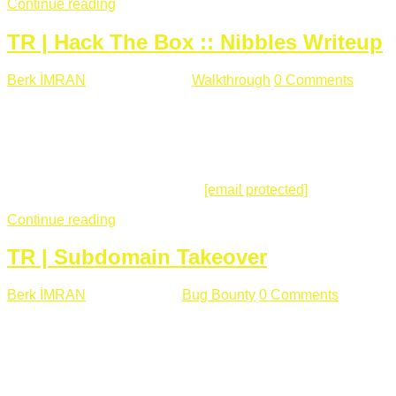
Continue reading
TR | Hack The Box :: Nibbles Writeup
Berk İMRAN
Mayıs 28 , 2018
Walkthrough
0 Comments
178
views
Merhabalar, Hackthebox serimize Nibbles makinası ile
başlıyoruz. Makinanın seviyesine ben de "Easy" diyorum.
Gelelim çözüme... Makinamızda 80 ve 22 portları açık. 80
portundan erişim sağladığımızda açıklama satırında
/nibbleblog adresini görüyoruz.
[email protected]
:~# curl ...
Continue reading
TR | Subdomain Takeover
Berk İMRAN
Mart 31 , 2018
Bug Bounty
0 Comments
824
views
Herkese merhaba, Daha önce yazdığım subdomain takeover
konusu gerek İngilizce gerekse karmaşık olmasından dolayı
çok anlaşılamamıştı. Bugün Türkçe ve detaylı olarak
anlatmaya çalışacağım. Subdomain Takeover Genellikle çok