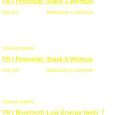
TR | Protostar: Stack 1 Writeup
Emir Kurt
Ocak 9 , 2019
Walkthrough
0 Comments
292 views
Stack1.c Amaç: "you have correctly got the variable to the
right value" satırını yazdırmak. #include <stdlib.h> #include
<unistd.h> #include <stdio.h> #include <string.h> int main(int
argc, char **argv) { volatile int modified; char buffer[64];
if(argc == 1) { ...
Continue reading
TR | Protostar: Stack 0 Writeup
Emir Kurt
Ocak 6 , 2019
Walkthrough
0 Comments
353 views
Stack0.c Amaç: “you have changed the ‘modified’ variable”
satırını yazdırmak. #include <stdlib.h> #include <unistd.h>
#include <stdio.h> int main(int argc, char **argv) { volatile int
modified; ...
Continue reading
TR | Bluetooth Low Energy Nedir ?