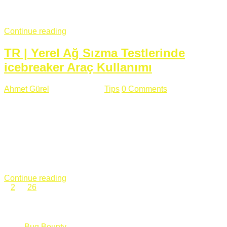
fazla subdomainin olduğu büyük sitelerde denk geldiğim
subdomain takeover, Amazon S3, Github, Google gibi ...
Continue reading
TR | Yerel Ağ Sızma Testlerinde
icebreaker Araç Kullanımı
Ahmet Gürel
Mart 28 , 2018
Tips
0 Comments
561 views
icebreaker Aracı Nedir? icebreaker
aracı https://github.com/DanMcInerney/icebreaker adresinden
ulaşabileceğiniz açık kaynak kodlu bir sızma testi aracıdır.
Yerel ağda bulunduğunuz fakat Active Directory dışında
olduğunuz zamanlar size düz metin kimlik bilgilerini iletmek
için Active Directory’ye karşı ağ saldırılarını otomatik hale
getirir. Yerel ağ testlerinde ...
Continue reading
1
2
…
26
Categories
Bug Bounty