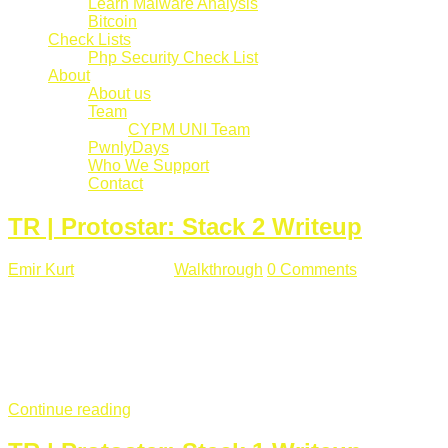
Learn Malware Analysis
Bitcoin
Check Lists
Php Security Check List
About
About us
Team
CYPM UNI Team
PwnlyDays
Who We Support
Contact
TR | Protostar: Stack 2 Writeup
Emir Kurt
Mart 6 , 2019
Walkthrough
0 Comments
529 views
Stack2.c Amaç: "you have correctly got the variable to the
right value" satırını yazdırmak. #include <stdlib.h> #include
<unistd.h> #include <stdio.h> #include <string.h> int main(int
argc, char **argv) { volatile int modified; char buffer[64]; char
*variable; variable = getenv("GREENIE"); if(variable ...
Continue reading