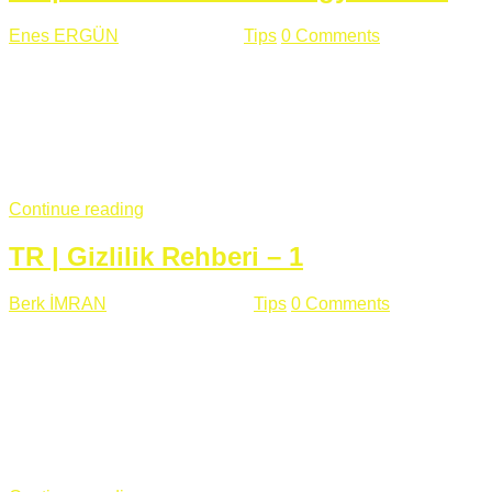
Enes ERGÜN
Eylül 13 , 2018
Tips
0 Comments
785 views
Öğrenilmesi Gereken Terimler GAP (Generic Access
Protocol) GATT (Generic Attribute Profile) UUID (Universally
Unique Identifier) (128 Bit Özel Tanımlayıcı) Giriş BLE
protocolü Bluetooth SIG tarafından geliştirimiltir. Bluetooth ile
karşılaştırıldığında(Bluetooh Classic)'e göre BLE daha az
güç ...
Continue reading
TR | Gizlilik Rehberi – 1
Berk İMRAN
Haziran 15 , 2018
Tips
0 Comments
644 views
Son zamanlarda kulağımıza çok gelir oldu bu kelime
"gizlilik". Facebook'un Cambridge Analytica vakası, Twitter'ın
iç ağdaki log sistemindenden kaynaklanan bir açıklıktan
dolayı kullanıcı parolalarının açık şekilde iletildiğini
duyurması, seçmen bilgilerinin yayılması, sürecini yakınen
takip ettiğimiz, gizliliğimizi ve özgürlüğümüzü kısıtlayan VPN,
...