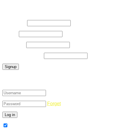
Register Now
Username
*
E-Mail
*
Password
*
Confirm Password
*
Login
Forget
Remember Me