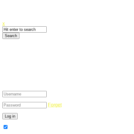
Canyoupwn.me ~
Create an account
x
Login
Forget
Remember Me