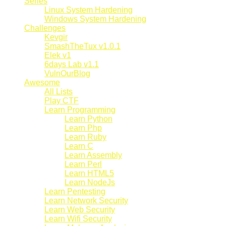
Series
Linux System Hardening
Windows System Hardening
Challenges
Kevgir
SmashTheTux v1.0.1
Elek v1
6days Lab v1.1
VulnOurBlog
Awesome
All Lists
Play CTF
Learn Programming
Learn Python
Learn Php
Learn Ruby
Learn C
Learn Assembly
Learn Perl
Learn HTML5
Learn NodeJs
Learn Pentesting
Learn Network Security
Learn Web Security
Learn Wifi Security