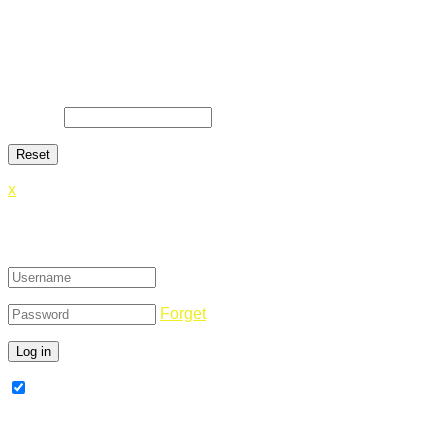
Lost Password
Lost your password? Please enter your email address. You
will receive a link and will create a new password via email.
E-Mail
*
x
Login
Forget
Remember Me
Register Now