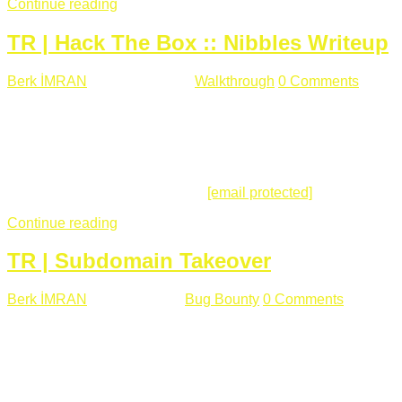
Continue reading
TR | Hack The Box :: Nibbles Writeup
Berk İMRAN
Mayıs 28 , 2018
Walkthrough
0 Comments
178
views
Merhabalar, Hackthebox serimize Nibbles makinası ile
başlıyoruz. Makinanın seviyesine ben de "Easy" diyorum.
Gelelim çözüme... Makinamızda 80 ve 22 portları açık. 80
portundan erişim sağladığımızda açıklama satırında
/nibbleblog adresini görüyoruz.
[email protected]
:~# curl ...
Continue reading
TR | Subdomain Takeover
Berk İMRAN
Mart 31 , 2018
Bug Bounty
0 Comments
824
views
Herkese merhaba, Daha önce yazdığım subdomain takeover
konusu gerek İngilizce gerekse karmaşık olmasından dolayı
çok anlaşılamamıştı. Bugün Türkçe ve detaylı olarak
anlatmaya çalışacağım. Subdomain Takeover Genellikle çok