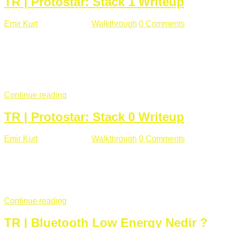
TR | Protostar: Stack 1 Writeup
Emir Kurt
Ocak 9 , 2019
Walkthrough
0 Comments
292 views
Stack1.c Amaç: "you have correctly got the variable to the
right value" satırını yazdırmak. #include <stdlib.h> #include
<unistd.h> #include <stdio.h> #include <string.h> int main(int
argc, char **argv) { volatile int modified; char buffer[64];
if(argc == 1) { ...
Continue reading
TR | Protostar: Stack 0 Writeup
Emir Kurt
Ocak 6 , 2019
Walkthrough
0 Comments
353 views
Stack0.c Amaç: “you have changed the ‘modified’ variable”
satırını yazdırmak. #include <stdlib.h> #include <unistd.h>
#include <stdio.h> int main(int argc, char **argv) { volatile int
modified; ...
Continue reading
TR | Bluetooth Low Energy Nedir ?