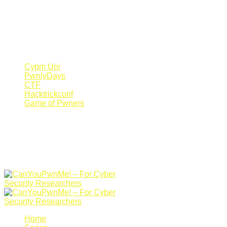
Register Now
Canyoupwn.me ~
Create an account
Cypm Uni
PwnlyDays
CTF
Hacktrickconf
Game of Pwners
Home