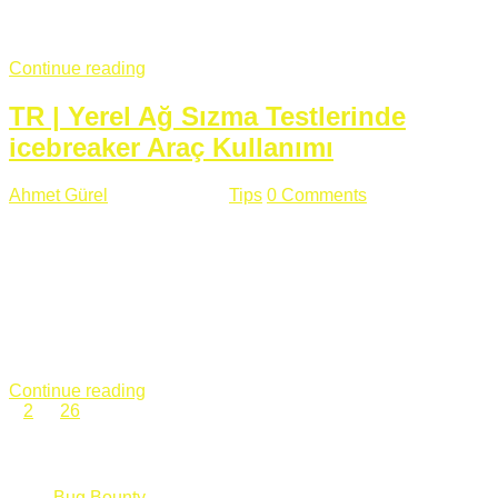
fazla subdomainin olduğu büyük sitelerde denk geldiğim
subdomain takeover, Amazon S3, Github, Google gibi ...
Continue reading
TR | Yerel Ağ Sızma Testlerinde
icebreaker Araç Kullanımı
Ahmet Gürel
Mart 28 , 2018
Tips
0 Comments
561 views
icebreaker Aracı Nedir? icebreaker
aracı https://github.com/DanMcInerney/icebreaker adresinden
ulaşabileceğiniz açık kaynak kodlu bir sızma testi aracıdır.
Yerel ağda bulunduğunuz fakat Active Directory dışında
olduğunuz zamanlar size düz metin kimlik bilgilerini iletmek
için Active Directory’ye karşı ağ saldırılarını otomatik hale
getirir. Yerel ağ testlerinde ...
Continue reading
1
2
…
26
Categories
Bug Bounty