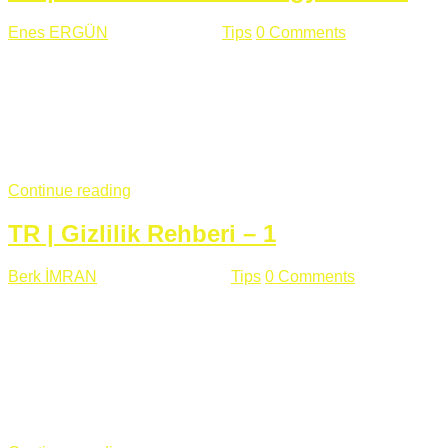
Enes ERGÜN
Eylül 13 , 2018
Tips
0 Comments
785 views
Öğrenilmesi Gereken Terimler GAP (Generic Access
Protocol) GATT (Generic Attribute Profile) UUID (Universally
Unique Identifier) (128 Bit Özel Tanımlayıcı) Giriş BLE
protocolü Bluetooth SIG tarafından geliştirimiltir. Bluetooth ile
karşılaştırıldığında(Bluetooh Classic)'e göre BLE daha az
güç ...
Continue reading
TR | Gizlilik Rehberi – 1
Berk İMRAN
Haziran 15 , 2018
Tips
0 Comments
644 views
Son zamanlarda kulağımıza çok gelir oldu bu kelime
"gizlilik". Facebook'un Cambridge Analytica vakası, Twitter'ın
iç ağdaki log sistemindenden kaynaklanan bir açıklıktan
dolayı kullanıcı parolalarının açık şekilde iletildiğini
duyurması, seçmen bilgilerinin yayılması, sürecini yakınen
takip ettiğimiz, gizliliğimizi ve özgürlüğümüzü kısıtlayan VPN,
...