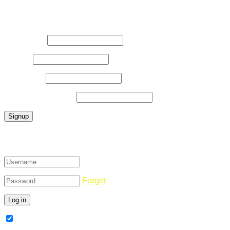
Register Now
Username
*
E-Mail
*
Password
*
Confirm Password
*
Login
Forget
Remember Me