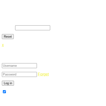
Lost Password
Lost your password? Please enter your email address. You
will receive a link and will create a new password via email.
E-Mail
*
x
Login
Forget
Remember Me
Register Now