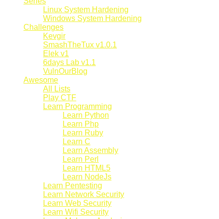
Series
Linux System Hardening
Windows System Hardening
Challenges
Kevgir
SmashTheTux v1.0.1
Elek v1
6days Lab v1.1
VulnOurBlog
Awesome
All Lists
Play CTF
Learn Programming
Learn Python
Learn Php
Learn Ruby
Learn C
Learn Assembly
Learn Perl
Learn HTML5
Learn NodeJs
Learn Pentesting
Learn Network Security
Learn Web Security
Learn Wifi Security