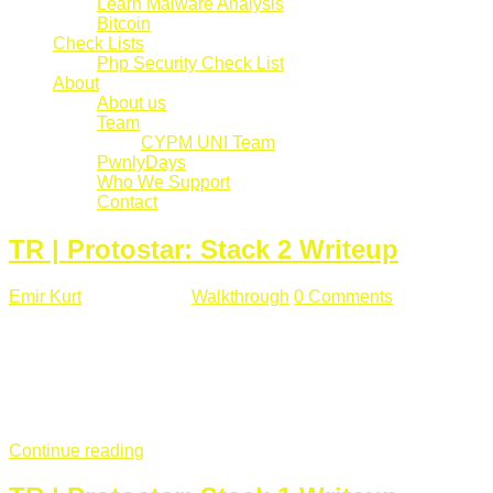
Learn Malware Analysis
Bitcoin
Check Lists
Php Security Check List
About
About us
Team
CYPM UNI Team
PwnlyDays
Who We Support
Contact
TR | Protostar: Stack 2 Writeup
Emir Kurt
Mart 6 , 2019
Walkthrough
0 Comments
529 views
Stack2.c Amaç: "you have correctly got the variable to the
right value" satırını yazdırmak. #include <stdlib.h> #include
<unistd.h> #include <stdio.h> #include <string.h> int main(int
argc, char **argv) { volatile int modified; char buffer[64]; char
*variable; variable = getenv("GREENIE"); if(variable ...
Continue reading