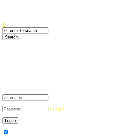
Canyoupwn.me ~
Create an account
x
Login
Forget
Remember Me