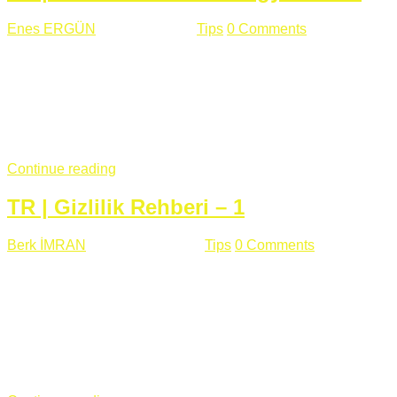
Enes ERGÜN
Eylül 13 , 2018
Tips
0 Comments
785 views
Öğrenilmesi Gereken Terimler GAP (Generic Access
Protocol) GATT (Generic Attribute Profile) UUID (Universally
Unique Identifier) (128 Bit Özel Tanımlayıcı) Giriş BLE
protocolü Bluetooth SIG tarafından geliştirimiltir. Bluetooth ile
karşılaştırıldığında(Bluetooh Classic)'e göre BLE daha az
güç ...
Continue reading
TR | Gizlilik Rehberi – 1
Berk İMRAN
Haziran 15 , 2018
Tips
0 Comments
644 views
Son zamanlarda kulağımıza çok gelir oldu bu kelime
"gizlilik". Facebook'un Cambridge Analytica vakası, Twitter'ın
iç ağdaki log sistemindenden kaynaklanan bir açıklıktan
dolayı kullanıcı parolalarının açık şekilde iletildiğini
duyurması, seçmen bilgilerinin yayılması, sürecini yakınen
takip ettiğimiz, gizliliğimizi ve özgürlüğümüzü kısıtlayan VPN,
...