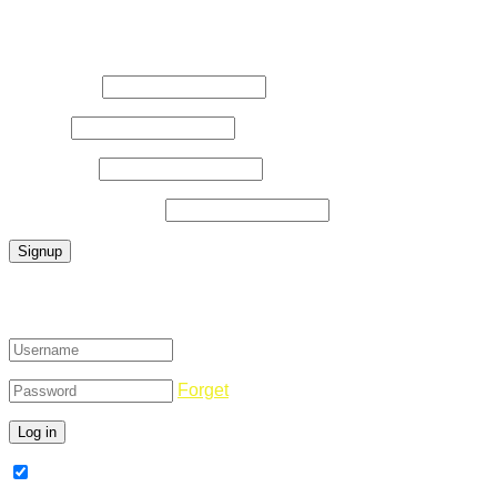
Register Now
Username
*
E-Mail
*
Password
*
Confirm Password
*
Login
Forget
Remember Me