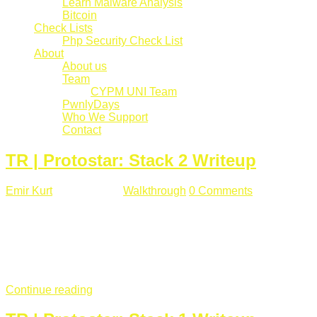
Learn Malware Analysis
Bitcoin
Check Lists
Php Security Check List
About
About us
Team
CYPM UNI Team
PwnlyDays
Who We Support
Contact
TR | Protostar: Stack 2 Writeup
Emir Kurt
Mart 6 , 2019
Walkthrough
0 Comments
529 views
Stack2.c Amaç: "you have correctly got the variable to the
right value" satırını yazdırmak. #include <stdlib.h> #include
<unistd.h> #include <stdio.h> #include <string.h> int main(int
argc, char **argv) { volatile int modified; char buffer[64]; char
*variable; variable = getenv("GREENIE"); if(variable ...
Continue reading