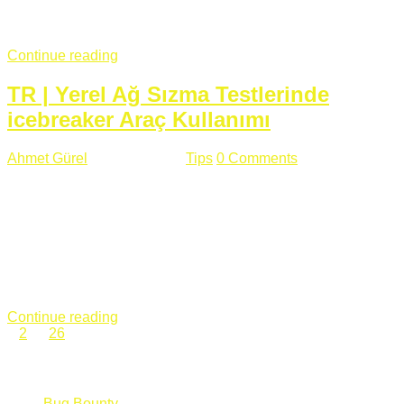
fazla subdomainin olduğu büyük sitelerde denk geldiğim
subdomain takeover, Amazon S3, Github, Google gibi ...
Continue reading
TR | Yerel Ağ Sızma Testlerinde
icebreaker Araç Kullanımı
Ahmet Gürel
Mart 28 , 2018
Tips
0 Comments
561 views
icebreaker Aracı Nedir? icebreaker
aracı https://github.com/DanMcInerney/icebreaker adresinden
ulaşabileceğiniz açık kaynak kodlu bir sızma testi aracıdır.
Yerel ağda bulunduğunuz fakat Active Directory dışında
olduğunuz zamanlar size düz metin kimlik bilgilerini iletmek
için Active Directory’ye karşı ağ saldırılarını otomatik hale
getirir. Yerel ağ testlerinde ...
Continue reading
1
2
…
26
Categories
Bug Bounty