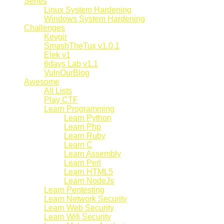
Series
Linux System Hardening
Windows System Hardening
Challenges
Kevgir
SmashTheTux v1.0.1
Elek v1
6days Lab v1.1
VulnOurBlog
Awesome
All Lists
Play CTF
Learn Programming
Learn Python
Learn Php
Learn Ruby
Learn C
Learn Assembly
Learn Perl
Learn HTML5
Learn NodeJs
Learn Pentesting
Learn Network Security
Learn Web Security
Learn Wifi Security