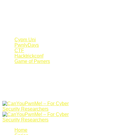
Register Now
Canyoupwn.me ~
Create an account
Cypm Uni
PwnlyDays
CTF
Hacktrickconf
Game of Pwners
Home