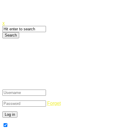
Canyoupwn.me ~
Create an account
x
Login
Forget
Remember Me