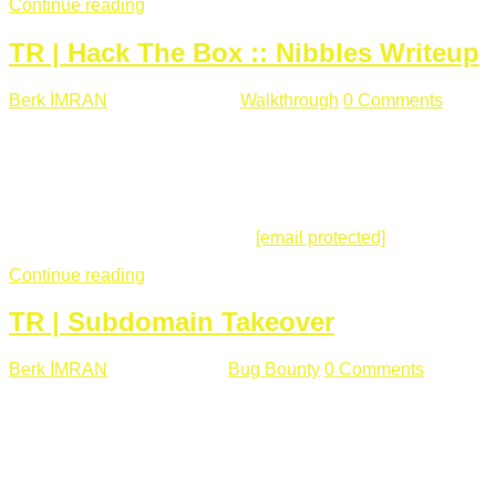
Continue reading
TR | Hack The Box :: Nibbles Writeup
Berk İMRAN
Mayıs 28 , 2018
Walkthrough
0 Comments
178
views
Merhabalar, Hackthebox serimize Nibbles makinası ile
başlıyoruz. Makinanın seviyesine ben de "Easy" diyorum.
Gelelim çözüme... Makinamızda 80 ve 22 portları açık. 80
portundan erişim sağladığımızda açıklama satırında
/nibbleblog adresini görüyoruz.
[email protected]
:~# curl ...
Continue reading
TR | Subdomain Takeover
Berk İMRAN
Mart 31 , 2018
Bug Bounty
0 Comments
824
views
Herkese merhaba, Daha önce yazdığım subdomain takeover
konusu gerek İngilizce gerekse karmaşık olmasından dolayı
çok anlaşılamamıştı. Bugün Türkçe ve detaylı olarak
anlatmaya çalışacağım. Subdomain Takeover Genellikle çok