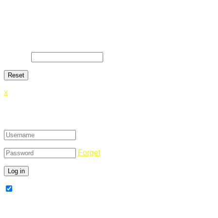
Lost Password
Lost your password? Please enter your email address. You
will receive a link and will create a new password via email.
E-Mail
*
x
Login
Forget
Remember Me
Register Now