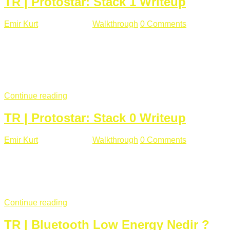
TR | Protostar: Stack 1 Writeup
Emir Kurt
Ocak 9 , 2019
Walkthrough
0 Comments
292 views
Stack1.c Amaç: "you have correctly got the variable to the
right value" satırını yazdırmak. #include <stdlib.h> #include
<unistd.h> #include <stdio.h> #include <string.h> int main(int
argc, char **argv) { volatile int modified; char buffer[64];
if(argc == 1) { ...
Continue reading
TR | Protostar: Stack 0 Writeup
Emir Kurt
Ocak 6 , 2019
Walkthrough
0 Comments
353 views
Stack0.c Amaç: “you have changed the ‘modified’ variable”
satırını yazdırmak. #include <stdlib.h> #include <unistd.h>
#include <stdio.h> int main(int argc, char **argv) { volatile int
modified; ...
Continue reading
TR | Bluetooth Low Energy Nedir ?