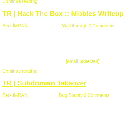
Continue reading
TR | Hack The Box :: Nibbles Writeup
Berk İMRAN
Mayıs 28 , 2018
Walkthrough
0 Comments
178
views
Merhabalar, Hackthebox serimize Nibbles makinası ile
başlıyoruz. Makinanın seviyesine ben de "Easy" diyorum.
Gelelim çözüme... Makinamızda 80 ve 22 portları açık. 80
portundan erişim sağladığımızda açıklama satırında
/nibbleblog adresini görüyoruz.
[email protected]
:~# curl ...
Continue reading
TR | Subdomain Takeover
Berk İMRAN
Mart 31 , 2018
Bug Bounty
0 Comments
824
views
Herkese merhaba, Daha önce yazdığım subdomain takeover
konusu gerek İngilizce gerekse karmaşık olmasından dolayı
çok anlaşılamamıştı. Bugün Türkçe ve detaylı olarak
anlatmaya çalışacağım. Subdomain Takeover Genellikle çok