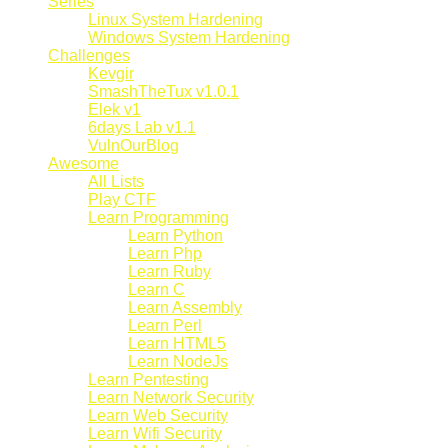
Series
Linux System Hardening
Windows System Hardening
Challenges
Kevgir
SmashTheTux v1.0.1
Elek v1
6days Lab v1.1
VulnOurBlog
Awesome
All Lists
Play CTF
Learn Programming
Learn Python
Learn Php
Learn Ruby
Learn C
Learn Assembly
Learn Perl
Learn HTML5
Learn NodeJs
Learn Pentesting
Learn Network Security
Learn Web Security
Learn Wifi Security