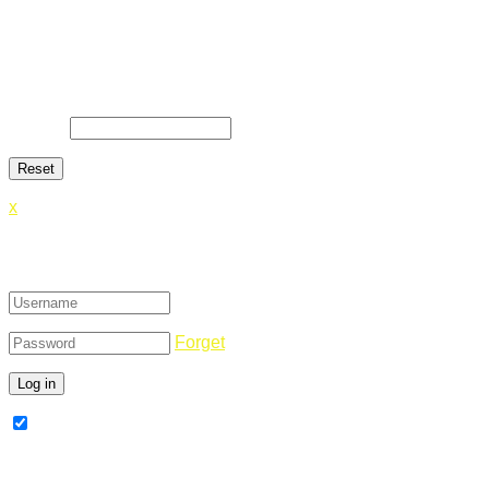
Lost Password
Lost your password? Please enter your email address. You
will receive a link and will create a new password via email.
E-Mail
*
x
Login
Forget
Remember Me
Register Now