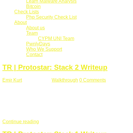
Learn Malware Analysis
Bitcoin
Check Lists
Php Security Check List
About
About us
Team
CYPM UNI Team
PwnlyDays
Who We Support
Contact
TR | Protostar: Stack 2 Writeup
Emir Kurt
Mart 6 , 2019
Walkthrough
0 Comments
529 views
Stack2.c Amaç: "you have correctly got the variable to the
right value" satırını yazdırmak. #include <stdlib.h> #include
<unistd.h> #include <stdio.h> #include <string.h> int main(int
argc, char **argv) { volatile int modified; char buffer[64]; char
*variable; variable = getenv("GREENIE"); if(variable ...
Continue reading