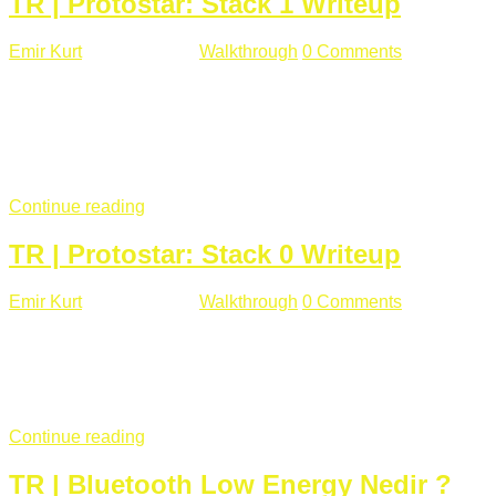
TR | Protostar: Stack 1 Writeup
Emir Kurt
Ocak 9 , 2019
Walkthrough
0 Comments
292 views
Stack1.c Amaç: "you have correctly got the variable to the
right value" satırını yazdırmak. #include <stdlib.h> #include
<unistd.h> #include <stdio.h> #include <string.h> int main(int
argc, char **argv) { volatile int modified; char buffer[64];
if(argc == 1) { ...
Continue reading
TR | Protostar: Stack 0 Writeup
Emir Kurt
Ocak 6 , 2019
Walkthrough
0 Comments
353 views
Stack0.c Amaç: “you have changed the ‘modified’ variable”
satırını yazdırmak. #include <stdlib.h> #include <unistd.h>
#include <stdio.h> int main(int argc, char **argv) { volatile int
modified; ...
Continue reading
TR | Bluetooth Low Energy Nedir ?