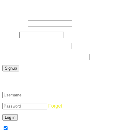
Register Now
Username
*
E-Mail
*
Password
*
Confirm Password
*
Login
Forget
Remember Me