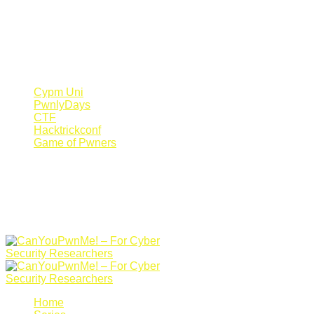
Register Now
Canyoupwn.me ~
Create an account
Cypm Uni
PwnlyDays
CTF
Hacktrickconf
Game of Pwners
Home