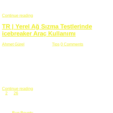
fazla subdomainin olduğu büyük sitelerde denk geldiğim
subdomain takeover, Amazon S3, Github, Google gibi ...
Continue reading
TR | Yerel Ağ Sızma Testlerinde
icebreaker Araç Kullanımı
Ahmet Gürel
Mart 28 , 2018
Tips
0 Comments
561 views
icebreaker Aracı Nedir? icebreaker
aracı https://github.com/DanMcInerney/icebreaker adresinden
ulaşabileceğiniz açık kaynak kodlu bir sızma testi aracıdır.
Yerel ağda bulunduğunuz fakat Active Directory dışında
olduğunuz zamanlar size düz metin kimlik bilgilerini iletmek
için Active Directory’ye karşı ağ saldırılarını otomatik hale
getirir. Yerel ağ testlerinde ...
Continue reading
1
2
…
26
Categories
Bug Bounty