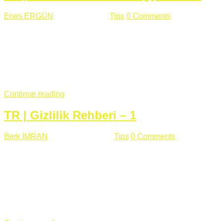
Enes ERGÜN
Eylül 13 , 2018
Tips
0 Comments
785 views
Öğrenilmesi Gereken Terimler GAP (Generic Access
Protocol) GATT (Generic Attribute Profile) UUID (Universally
Unique Identifier) (128 Bit Özel Tanımlayıcı) Giriş BLE
protocolü Bluetooth SIG tarafından geliştirimiltir. Bluetooth ile
karşılaştırıldığında(Bluetooh Classic)'e göre BLE daha az
güç ...
Continue reading
TR | Gizlilik Rehberi – 1
Berk İMRAN
Haziran 15 , 2018
Tips
0 Comments
644 views
Son zamanlarda kulağımıza çok gelir oldu bu kelime
"gizlilik". Facebook'un Cambridge Analytica vakası, Twitter'ın
iç ağdaki log sistemindenden kaynaklanan bir açıklıktan
dolayı kullanıcı parolalarının açık şekilde iletildiğini
duyurması, seçmen bilgilerinin yayılması, sürecini yakınen
takip ettiğimiz, gizliliğimizi ve özgürlüğümüzü kısıtlayan VPN,
...