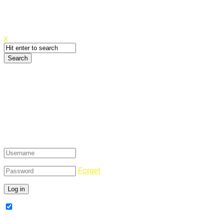
Canyoupwn.me ~
Create an account
x
Login
Forget
Remember Me