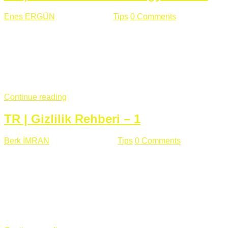
Enes ERGÜN
Eylül 13 , 2018
Tips
0 Comments
785 views
Öğrenilmesi Gereken Terimler GAP (Generic Access
Protocol) GATT (Generic Attribute Profile) UUID (Universally
Unique Identifier) (128 Bit Özel Tanımlayıcı) Giriş BLE
protocolü Bluetooth SIG tarafından geliştirimiltir. Bluetooth ile
karşılaştırıldığında(Bluetooh Classic)'e göre BLE daha az
güç ...
Continue reading
TR | Gizlilik Rehberi – 1
Berk İMRAN
Haziran 15 , 2018
Tips
0 Comments
644 views
Son zamanlarda kulağımıza çok gelir oldu bu kelime
"gizlilik". Facebook'un Cambridge Analytica vakası, Twitter'ın
iç ağdaki log sistemindenden kaynaklanan bir açıklıktan
dolayı kullanıcı parolalarının açık şekilde iletildiğini
duyurması, seçmen bilgilerinin yayılması, sürecini yakınen
takip ettiğimiz, gizliliğimizi ve özgürlüğümüzü kısıtlayan VPN,
...