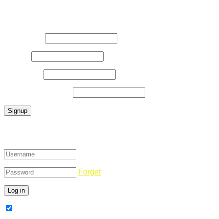
Register Now
Username
*
E-Mail
*
Password
*
Confirm Password
*
Login
Forget
Remember Me