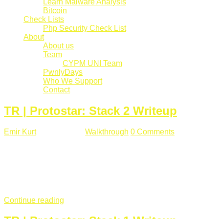
Learn Malware Analysis
Bitcoin
Check Lists
Php Security Check List
About
About us
Team
CYPM UNI Team
PwnlyDays
Who We Support
Contact
TR | Protostar: Stack 2 Writeup
Emir Kurt
Mart 6 , 2019
Walkthrough
0 Comments
529 views
Stack2.c Amaç: "you have correctly got the variable to the
right value" satırını yazdırmak. #include <stdlib.h> #include
<unistd.h> #include <stdio.h> #include <string.h> int main(int
argc, char **argv) { volatile int modified; char buffer[64]; char
*variable; variable = getenv("GREENIE"); if(variable ...
Continue reading