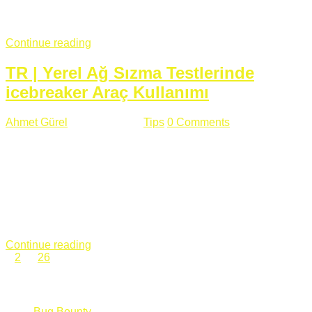
fazla subdomainin olduğu büyük sitelerde denk geldiğim
subdomain takeover, Amazon S3, Github, Google gibi ...
Continue reading
TR | Yerel Ağ Sızma Testlerinde
icebreaker Araç Kullanımı
Ahmet Gürel
Mart 28 , 2018
Tips
0 Comments
561 views
icebreaker Aracı Nedir? icebreaker
aracı https://github.com/DanMcInerney/icebreaker adresinden
ulaşabileceğiniz açık kaynak kodlu bir sızma testi aracıdır.
Yerel ağda bulunduğunuz fakat Active Directory dışında
olduğunuz zamanlar size düz metin kimlik bilgilerini iletmek
için Active Directory’ye karşı ağ saldırılarını otomatik hale
getirir. Yerel ağ testlerinde ...
Continue reading
1
2
…
26
Categories
Bug Bounty