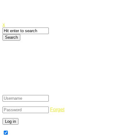
Canyoupwn.me ~
Create an account
x
Login
Forget
Remember Me