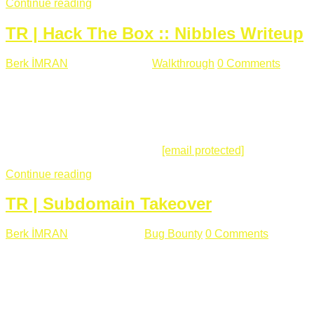
Continue reading
TR | Hack The Box :: Nibbles Writeup
Berk İMRAN
Mayıs 28 , 2018
Walkthrough
0 Comments
178
views
Merhabalar, Hackthebox serimize Nibbles makinası ile
başlıyoruz. Makinanın seviyesine ben de "Easy" diyorum.
Gelelim çözüme... Makinamızda 80 ve 22 portları açık. 80
portundan erişim sağladığımızda açıklama satırında
/nibbleblog adresini görüyoruz.
[email protected]
:~# curl ...
Continue reading
TR | Subdomain Takeover
Berk İMRAN
Mart 31 , 2018
Bug Bounty
0 Comments
824
views
Herkese merhaba, Daha önce yazdığım subdomain takeover
konusu gerek İngilizce gerekse karmaşık olmasından dolayı
çok anlaşılamamıştı. Bugün Türkçe ve detaylı olarak
anlatmaya çalışacağım. Subdomain Takeover Genellikle çok