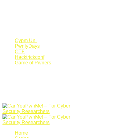
Register Now
Canyoupwn.me ~
Create an account
Cypm Uni
PwnlyDays
CTF
Hacktrickconf
Game of Pwners
Home