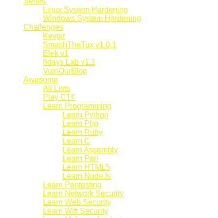
Series
Linux System Hardening
Windows System Hardening
Challenges
Kevgir
SmashTheTux v1.0.1
Elek v1
6days Lab v1.1
VulnOurBlog
Awesome
All Lists
Play CTF
Learn Programming
Learn Python
Learn Php
Learn Ruby
Learn C
Learn Assembly
Learn Perl
Learn HTML5
Learn NodeJs
Learn Pentesting
Learn Network Security
Learn Web Security
Learn Wifi Security