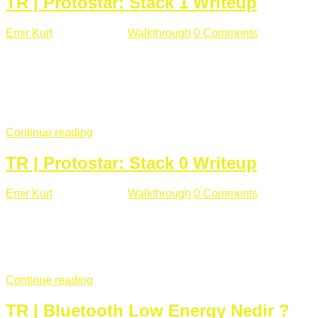
TR | Protostar: Stack 1 Writeup
Emir Kurt
Ocak 9 , 2019
Walkthrough
0 Comments
292 views
Stack1.c Amaç: "you have correctly got the variable to the
right value" satırını yazdırmak. #include <stdlib.h> #include
<unistd.h> #include <stdio.h> #include <string.h> int main(int
argc, char **argv) { volatile int modified; char buffer[64];
if(argc == 1) { ...
Continue reading
TR | Protostar: Stack 0 Writeup
Emir Kurt
Ocak 6 , 2019
Walkthrough
0 Comments
353 views
Stack0.c Amaç: “you have changed the ‘modified’ variable”
satırını yazdırmak. #include <stdlib.h> #include <unistd.h>
#include <stdio.h> int main(int argc, char **argv) { volatile int
modified; ...
Continue reading
TR | Bluetooth Low Energy Nedir ?