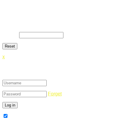
Lost Password
Lost your password? Please enter your email address. You
will receive a link and will create a new password via email.
E-Mail
*
x
Login
Forget
Remember Me
Register Now