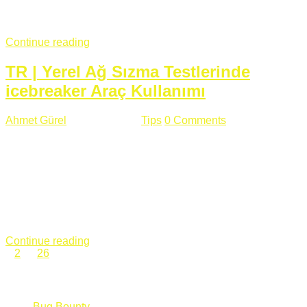
fazla subdomainin olduğu büyük sitelerde denk geldiğim
subdomain takeover, Amazon S3, Github, Google gibi ...
Continue reading
TR | Yerel Ağ Sızma Testlerinde
icebreaker Araç Kullanımı
Ahmet Gürel
Mart 28 , 2018
Tips
0 Comments
561 views
icebreaker Aracı Nedir? icebreaker
aracı https://github.com/DanMcInerney/icebreaker adresinden
ulaşabileceğiniz açık kaynak kodlu bir sızma testi aracıdır.
Yerel ağda bulunduğunuz fakat Active Directory dışında
olduğunuz zamanlar size düz metin kimlik bilgilerini iletmek
için Active Directory’ye karşı ağ saldırılarını otomatik hale
getirir. Yerel ağ testlerinde ...
Continue reading
1
2
…
26
Categories
Bug Bounty