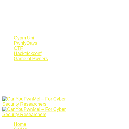
Register Now
Canyoupwn.me ~
Create an account
Cypm Uni
PwnlyDays
CTF
Hacktrickconf
Game of Pwners
Home