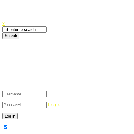
Canyoupwn.me ~
Create an account
x
Login
Forget
Remember Me