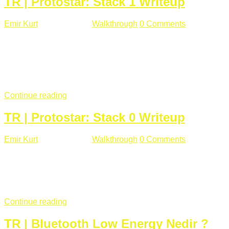
TR | Protostar: Stack 1 Writeup
Emir Kurt
Ocak 9 , 2019
Walkthrough
0 Comments
292 views
Stack1.c Amaç: "you have correctly got the variable to the
right value" satırını yazdırmak. #include <stdlib.h> #include
<unistd.h> #include <stdio.h> #include <string.h> int main(int
argc, char **argv) { volatile int modified; char buffer[64];
if(argc == 1) { ...
Continue reading
TR | Protostar: Stack 0 Writeup
Emir Kurt
Ocak 6 , 2019
Walkthrough
0 Comments
353 views
Stack0.c Amaç: “you have changed the ‘modified’ variable”
satırını yazdırmak. #include <stdlib.h> #include <unistd.h>
#include <stdio.h> int main(int argc, char **argv) { volatile int
modified; ...
Continue reading
TR | Bluetooth Low Energy Nedir ?