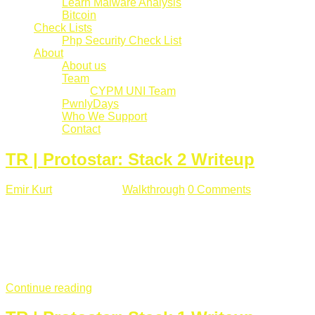
Learn Malware Analysis
Bitcoin
Check Lists
Php Security Check List
About
About us
Team
CYPM UNI Team
PwnlyDays
Who We Support
Contact
TR | Protostar: Stack 2 Writeup
Emir Kurt
Mart 6 , 2019
Walkthrough
0 Comments
529 views
Stack2.c Amaç: "you have correctly got the variable to the
right value" satırını yazdırmak. #include <stdlib.h> #include
<unistd.h> #include <stdio.h> #include <string.h> int main(int
argc, char **argv) { volatile int modified; char buffer[64]; char
*variable; variable = getenv("GREENIE"); if(variable ...
Continue reading