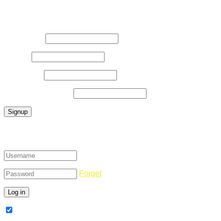
Register Now
Username
*
E-Mail
*
Password
*
Confirm Password
*
Login
Forget
Remember Me