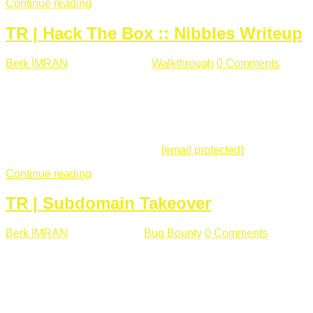
Continue reading
TR | Hack The Box :: Nibbles Writeup
Berk İMRAN
Mayıs 28 , 2018
Walkthrough
0 Comments
178
views
Merhabalar, Hackthebox serimize Nibbles makinası ile
başlıyoruz. Makinanın seviyesine ben de "Easy" diyorum.
Gelelim çözüme... Makinamızda 80 ve 22 portları açık. 80
portundan erişim sağladığımızda açıklama satırında
/nibbleblog adresini görüyoruz.
[email protected]
:~# curl ...
Continue reading
TR | Subdomain Takeover
Berk İMRAN
Mart 31 , 2018
Bug Bounty
0 Comments
824
views
Herkese merhaba, Daha önce yazdığım subdomain takeover
konusu gerek İngilizce gerekse karmaşık olmasından dolayı
çok anlaşılamamıştı. Bugün Türkçe ve detaylı olarak
anlatmaya çalışacağım. Subdomain Takeover Genellikle çok