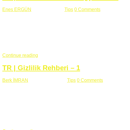
Enes ERGÜN
Eylül 13 , 2018
Tips
0 Comments
785 views
Öğrenilmesi Gereken Terimler GAP (Generic Access
Protocol) GATT (Generic Attribute Profile) UUID (Universally
Unique Identifier) (128 Bit Özel Tanımlayıcı) Giriş BLE
protocolü Bluetooth SIG tarafından geliştirimiltir. Bluetooth ile
karşılaştırıldığında(Bluetooh Classic)'e göre BLE daha az
güç ...
Continue reading
TR | Gizlilik Rehberi – 1
Berk İMRAN
Haziran 15 , 2018
Tips
0 Comments
644 views
Son zamanlarda kulağımıza çok gelir oldu bu kelime
"gizlilik". Facebook'un Cambridge Analytica vakası, Twitter'ın
iç ağdaki log sistemindenden kaynaklanan bir açıklıktan
dolayı kullanıcı parolalarının açık şekilde iletildiğini
duyurması, seçmen bilgilerinin yayılması, sürecini yakınen
takip ettiğimiz, gizliliğimizi ve özgürlüğümüzü kısıtlayan VPN,
...