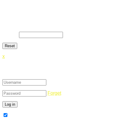
Lost Password
Lost your password? Please enter your email address. You
will receive a link and will create a new password via email.
E-Mail
*
x
Login
Forget
Remember Me
Register Now