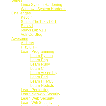
Series
Linux System Hardening
Windows System Hardening
Challenges
Kevgir
SmashTheTux v1.0.1
Elek v1
6days Lab v1.1
VulnOurBlog
Awesome
All Lists
Play CTF
Learn Programming
Learn Python
Learn Php
Learn Ruby
Learn C
Learn Assembly
Learn Perl
Learn HTML5
Learn NodeJs
Learn Pentesting
Learn Network Security
Learn Web Security
Learn Wifi Security