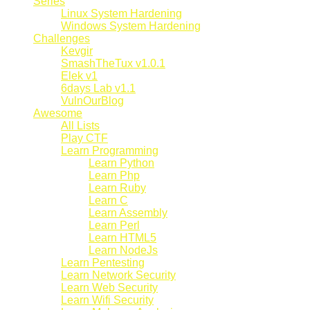
Series
Linux System Hardening
Windows System Hardening
Challenges
Kevgir
SmashTheTux v1.0.1
Elek v1
6days Lab v1.1
VulnOurBlog
Awesome
All Lists
Play CTF
Learn Programming
Learn Python
Learn Php
Learn Ruby
Learn C
Learn Assembly
Learn Perl
Learn HTML5
Learn NodeJs
Learn Pentesting
Learn Network Security
Learn Web Security
Learn Wifi Security