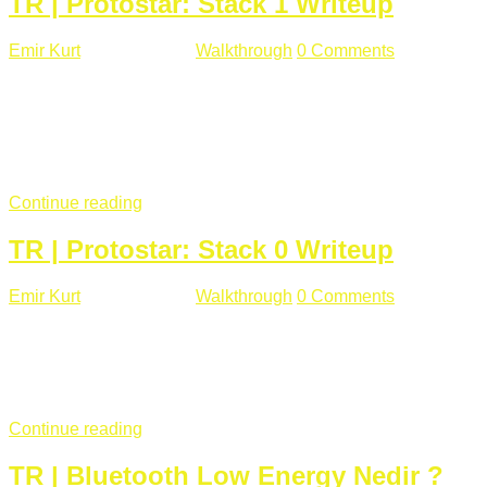
TR | Protostar: Stack 1 Writeup
Emir Kurt
Ocak 9 , 2019
Walkthrough
0 Comments
292 views
Stack1.c Amaç: "you have correctly got the variable to the
right value" satırını yazdırmak. #include <stdlib.h> #include
<unistd.h> #include <stdio.h> #include <string.h> int main(int
argc, char **argv) { volatile int modified; char buffer[64];
if(argc == 1) { ...
Continue reading
TR | Protostar: Stack 0 Writeup
Emir Kurt
Ocak 6 , 2019
Walkthrough
0 Comments
353 views
Stack0.c Amaç: “you have changed the ‘modified’ variable”
satırını yazdırmak. #include <stdlib.h> #include <unistd.h>
#include <stdio.h> int main(int argc, char **argv) { volatile int
modified; ...
Continue reading
TR | Bluetooth Low Energy Nedir ?