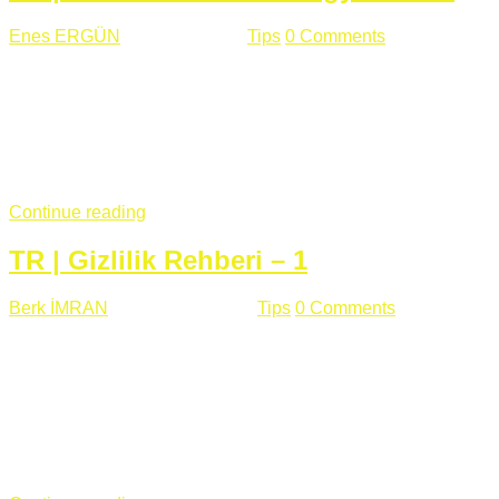
Enes ERGÜN
Eylül 13 , 2018
Tips
0 Comments
785 views
Öğrenilmesi Gereken Terimler GAP (Generic Access
Protocol) GATT (Generic Attribute Profile) UUID (Universally
Unique Identifier) (128 Bit Özel Tanımlayıcı) Giriş BLE
protocolü Bluetooth SIG tarafından geliştirimiltir. Bluetooth ile
karşılaştırıldığında(Bluetooh Classic)'e göre BLE daha az
güç ...
Continue reading
TR | Gizlilik Rehberi – 1
Berk İMRAN
Haziran 15 , 2018
Tips
0 Comments
644 views
Son zamanlarda kulağımıza çok gelir oldu bu kelime
"gizlilik". Facebook'un Cambridge Analytica vakası, Twitter'ın
iç ağdaki log sistemindenden kaynaklanan bir açıklıktan
dolayı kullanıcı parolalarının açık şekilde iletildiğini
duyurması, seçmen bilgilerinin yayılması, sürecini yakınen
takip ettiğimiz, gizliliğimizi ve özgürlüğümüzü kısıtlayan VPN,
...