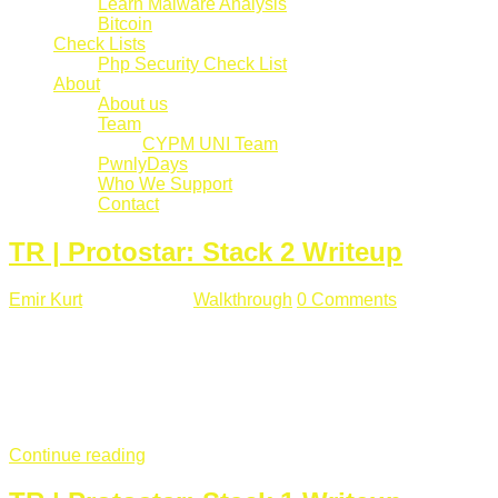
Learn Malware Analysis
Bitcoin
Check Lists
Php Security Check List
About
About us
Team
CYPM UNI Team
PwnlyDays
Who We Support
Contact
TR | Protostar: Stack 2 Writeup
Emir Kurt
Mart 6 , 2019
Walkthrough
0 Comments
529 views
Stack2.c Amaç: "you have correctly got the variable to the
right value" satırını yazdırmak. #include <stdlib.h> #include
<unistd.h> #include <stdio.h> #include <string.h> int main(int
argc, char **argv) { volatile int modified; char buffer[64]; char
*variable; variable = getenv("GREENIE"); if(variable ...
Continue reading