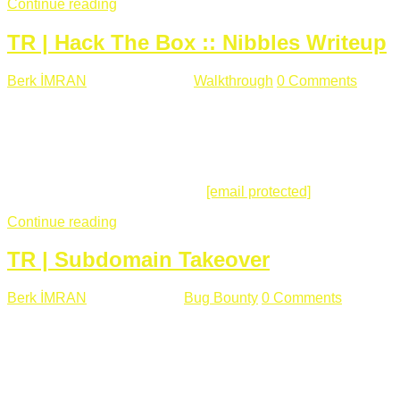
Continue reading
TR | Hack The Box :: Nibbles Writeup
Berk İMRAN
Mayıs 28 , 2018
Walkthrough
0 Comments
178
views
Merhabalar, Hackthebox serimize Nibbles makinası ile
başlıyoruz. Makinanın seviyesine ben de "Easy" diyorum.
Gelelim çözüme... Makinamızda 80 ve 22 portları açık. 80
portundan erişim sağladığımızda açıklama satırında
/nibbleblog adresini görüyoruz.
[email protected]
:~# curl ...
Continue reading
TR | Subdomain Takeover
Berk İMRAN
Mart 31 , 2018
Bug Bounty
0 Comments
824
views
Herkese merhaba, Daha önce yazdığım subdomain takeover
konusu gerek İngilizce gerekse karmaşık olmasından dolayı
çok anlaşılamamıştı. Bugün Türkçe ve detaylı olarak
anlatmaya çalışacağım. Subdomain Takeover Genellikle çok