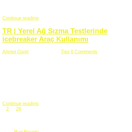
fazla subdomainin olduğu büyük sitelerde denk geldiğim
subdomain takeover, Amazon S3, Github, Google gibi ...
Continue reading
TR | Yerel Ağ Sızma Testlerinde
icebreaker Araç Kullanımı
Ahmet Gürel
Mart 28 , 2018
Tips
0 Comments
561 views
icebreaker Aracı Nedir? icebreaker
aracı https://github.com/DanMcInerney/icebreaker adresinden
ulaşabileceğiniz açık kaynak kodlu bir sızma testi aracıdır.
Yerel ağda bulunduğunuz fakat Active Directory dışında
olduğunuz zamanlar size düz metin kimlik bilgilerini iletmek
için Active Directory’ye karşı ağ saldırılarını otomatik hale
getirir. Yerel ağ testlerinde ...
Continue reading
1
2
…
26
Categories
Bug Bounty