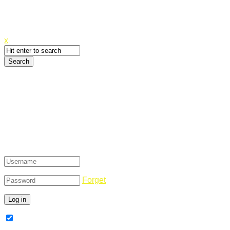
Canyoupwn.me ~
Create an account
x
Login
Forget
Remember Me