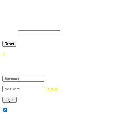
Lost Password
Lost your password? Please enter your email address. You
will receive a link and will create a new password via email.
E-Mail
*
x
Login
Forget
Remember Me
Register Now