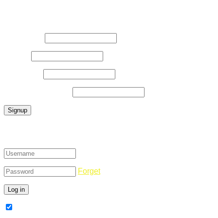
Register Now
Username
*
E-Mail
*
Password
*
Confirm Password
*
Login
Forget
Remember Me