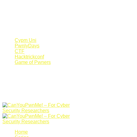
Register Now
Canyoupwn.me ~
Create an account
Cypm Uni
PwnlyDays
CTF
Hacktrickconf
Game of Pwners
Home