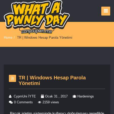
Home
/
TR | Windows Hesap Parola Yönetimi
TR | Windows Hesap Parola
Yönetimi
CypmUni İYTE
Ocak 31 , 2017
Hardenings
0 Comments
2159 views
Birçok işletim sisteminde kullanıcı doğrulaması genellikle