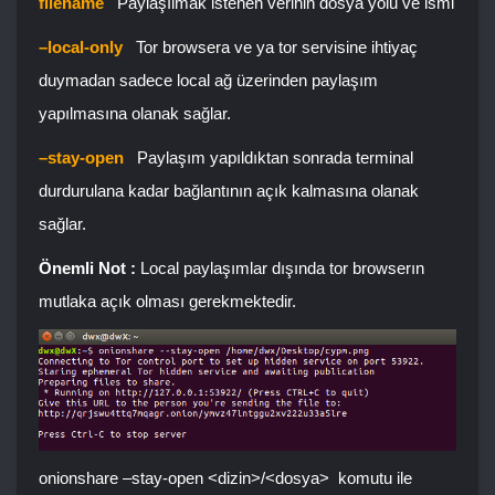
filename
Paylaşılmak istenen verinin dosya yolu ve ismi
–local-only
Tor browsera ve ya tor servisine ihtiyaç
duymadan sadece local ağ üzerinden paylaşım
yapılmasına olanak sağlar.
–stay-open
Paylaşım yapıldıktan sonrada terminal
durdurulana kadar bağlantının açık kalmasına olanak
sağlar.
Önemli Not :
Local paylaşımlar dışında tor browserın
mutlaka açık olması gerekmektedir.
onionshare –stay-open <dizin>/<dosya>
komutu ile