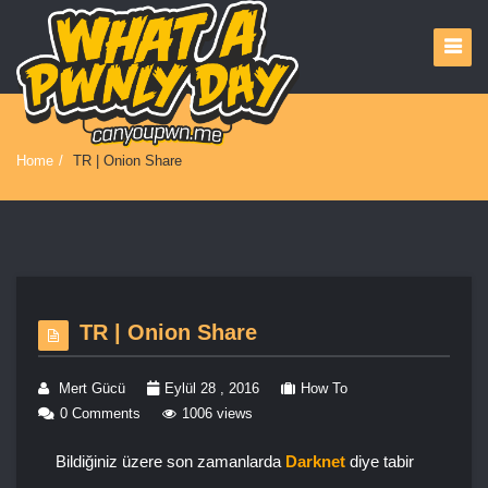
Home
/
TR | Onion Share
TR | Onion Share
Mert Gücü
Eylül 28 , 2016
How To
0 Comments
1006 views
Bildiğiniz üzere son zamanlarda
Darknet
diye tabir