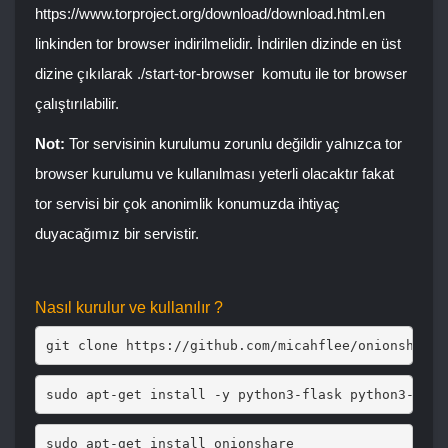
https://www.torproject.org/download/download.html.en
linkinden tor browser indirilmelidir. İndirilen dizinde en üst
dizine çıkılarak
./start-tor-browser
komutu ile tor browser
çalıştırılabilir.
Not:
Tor servisinin kurulumu zorunlu değildir yalnızca tor
browser kurulumu ve kullanılması yeterli olacaktır fakat
tor servisi bir çok anonimlik konumuzda ihtiyaç
duyacağımız bir servistir.
Nasıl kurulur ve kullanılır ?
git clone https://github.com/micahflee/onionshare.
sudo apt-get install -y python3-flask python3-stem
sudo apt-get install onionshare