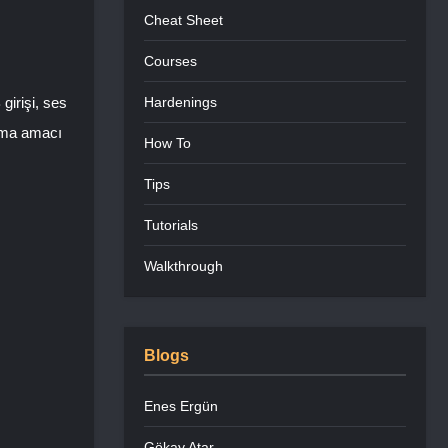
Cheat Sheet
Courses
girişi, ses
Hardenings
ılma amacı
How To
Tips
Tutorials
Walkthrough
Blogs
Enes Ergün
Gökay Atar