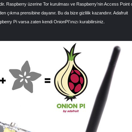
esidir. Raspberry üzerine Tor kurulması ve Raspberry’nin Access Point 
en çıkma prensibine dayanır. Bu da bize gizlilik kazandırır. Adafruit
berry Pi varsa zaten kendi OnionPI’ınızı kurabilirsiniz.