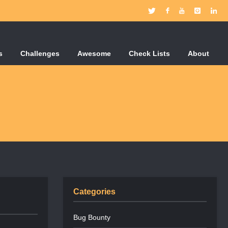
s
Challenges
Awesome
Check Lists
About
Categories
Bug Bounty