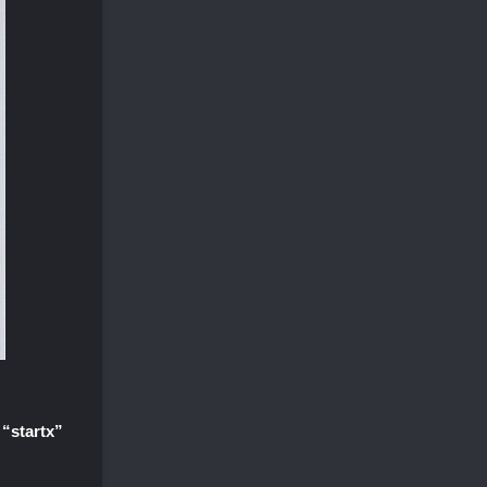
z
“startx”