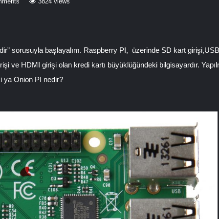
mments
3824 views
r” sorusuyla başlayalım. Raspberry PI, üzerinde SD kart girişi,USB 
irişi ve HDMI girişi olan kredi kartı büyüklüğündeki bilgisayardır. Yap
ki ya Onion PI nedir?