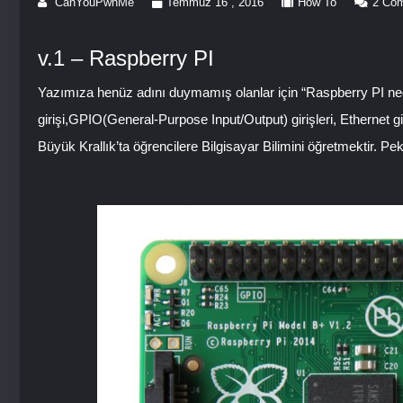
CanYouPwnMe
Temmuz 16 , 2016
How To
2 Co
v.1 – Raspberry PI
Yazımıza henüz adını duymamış olanlar için “Raspberry PI nedi
girişi,GPIO(General-Purpose Input/Output) girişleri, Ethernet g
Büyük Krallık’ta öğrencilere Bilgisayar Bilimini öğretmektir. Pe