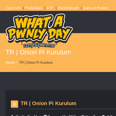
Cypm Uni
PwnlyDays
CTF
Hacktrickconf
Game of Pwners
TR | Onion Pi Kurulum
Home
/
TR | Onion Pi Kurulum
TR | Onion Pi Kurulum