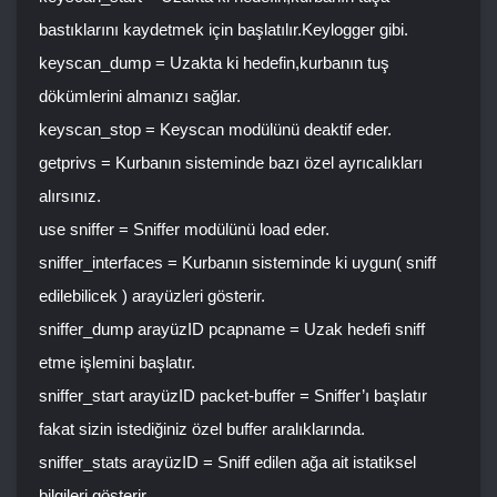
bastıklarını kaydetmek için başlatılır.Keylogger gibi.
keyscan_dump = Uzakta ki hedefin,kurbanın tuş
dökümlerini almanızı sağlar.
keyscan_stop = Keyscan modülünü deaktif eder.
getprivs = Kurbanın sisteminde bazı özel ayrıcalıkları
alırsınız.
use sniffer = Sniffer modülünü load eder.
sniffer_interfaces = Kurbanın sisteminde ki uygun( sniff
edilebilicek ) arayüzleri gösterir.
sniffer_dump arayüzID pcapname = Uzak hedefi sniff
etme işlemini başlatır.
sniffer_start arayüzID packet-buffer = Sniffer’ı başlatır
fakat sizin istediğiniz özel buffer aralıklarında.
sniffer_stats arayüzID = Sniff edilen ağa ait istatiksel
bilgileri gösterir.