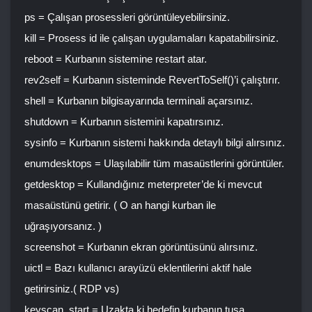
ps = Çalışan prosessleri görüntüleyebilirsiniz.
kill = Prosess id ile çalışan uygulamaları kapatabilirsiniz.
reboot = Kurbanın sistemine restart atar.
rev2self = Kurbanın sisteminde RevertToSelf()’i çalıştırır.
shell = Kurbanın bilgisayarında terminali açarsınız.
shutdown = Kurbanın sistemini kapatırsınız.
sysinfo = Kurbanın sistemi hakkında detaylı bilgi alırsınız.
enumdesktops = Ulaşılabilir tüm masaüstlerini görüntüler.
getdesktop = Kullandığınız meterpreter’de ki mevcut
masaüstünü getirir. ( O an hangi kurban ile
uğraşıyorsanız. )
screenshot = Kurbanın ekran görüntüsünü alırsınız.
uictl = Bazı kullanıcı arayüzü eklentilerini aktif hale
getirirsiniz.( RDP vs)
keyscan_start = Uzakta ki hedefin,kurbanın tuşa