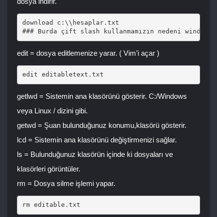
dosya indirir.
download c:\\hesaplar.txt

edit = dosya editlemenize yarar. ( Vim’i açar )
edit editabletext.txt 
getlwd = Sistemin ana klasörünü gösterir. C:/Windows
veya Linux / dizini gibi.
getwd = Şuan bulunduğunuz konumu,klasörü gösterir.
lcd = Sistemin ana klasörünü değiştirmenizi sağlar.
ls = Bulunduğunuz klasörün içinde ki dosyaları ve
klasörleri görüntüler.
rm = Dosya silme işlemi yapar.
rm editable.txt 