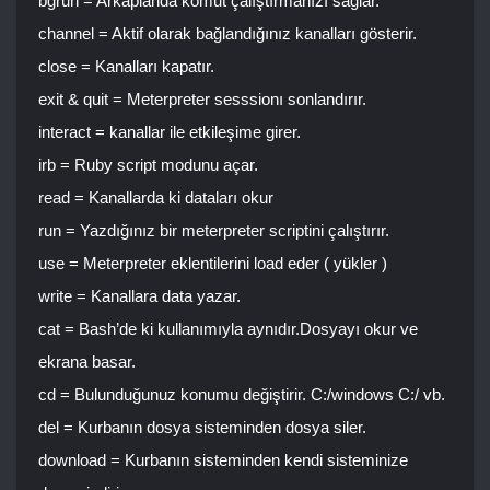
bgrun = Arkaplanda komut çalıştırmanızı sağlar.
channel = Aktif olarak bağlandığınız kanalları gösterir.
close = Kanalları kapatır.
exit & quit = Meterpreter sesssionı sonlandırır.
interact = kanallar ile etkileşime girer.
irb = Ruby script modunu açar.
read = Kanallarda ki dataları okur
run = Yazdığınız bir meterpreter scriptini çalıştırır.
use = Meterpreter eklentilerini load eder ( yükler )
write = Kanallara data yazar.
cat = Bash’de ki kullanımıyla aynıdır.Dosyayı okur ve
ekrana basar.
cd = Bulunduğunuz konumu değiştirir. C:/windows C:/ vb.
del = Kurbanın dosya sisteminden dosya siler.
download = Kurbanın sisteminden kendi sisteminize