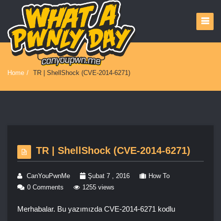
Home
/
TR | ShellShock (CVE-2014-6271)
TR | ShellShock (CVE-2014-6271)
CanYouPwnMe
Şubat 7 , 2016
How To
0 Comments
1255 views
Merhabalar. Bu yazımızda CVE-2014-6271 kodlu