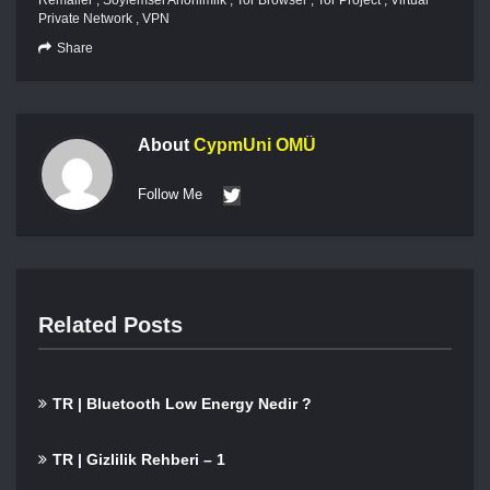
Remailer
,
Söylemsel Anonimlik
,
Tor Browser
,
Tor Project
,
Virtual
Private Network
,
VPN
Share
About
CypmUni OMÜ
Follow Me
Related Posts
TR | Bluetooth Low Energy Nedir ?
TR | Gizlilik Rehberi – 1