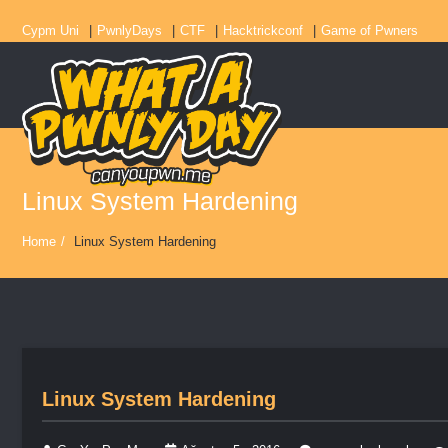
Cypm Uni
PwnlyDays
CTF
Hacktrickconf
Game of Pwners
Linux System Hardening
Home
/
Linux System Hardening
Linux System Hardening