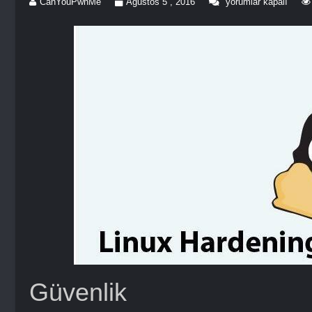
CanYouPwnMe
Ağustos 5 , 2016
yorumlar kapalı
Güvenlik