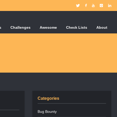
s
Challenges
Awesome
Check Lists
About
Categories
Bug Bounty