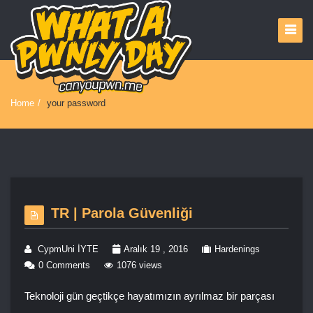
Home
/
your password
TR | Parola Güvenliği
CypmUni İYTE
Aralık 19 , 2016
Hardenings
0 Comments
1076 views
Teknoloji gün geçtikçe hayatımızın ayrılmaz bir parçası