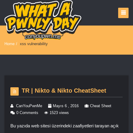
Home
/
xss vulnerability
TR | Nikto & Nikto CheatSheet
CanYouPwnMe
Mayıs 6 , 2016
Cheat Sheet
0 Comments
1523 views
Bu yazıda web sitesi üzerindeki zaafiyetleri tarayan açık