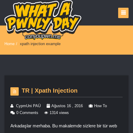
Home
/
xpath injection example
TR | Xpath Injection
CypmUni PAÜ
Ağustos 16 , 2016
How To
0 Comments
1314 views
Arkadaşlar merhaba. Bu makalemde sizlere bir tür web