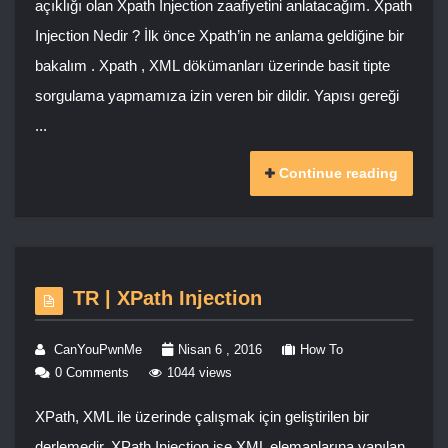
açıklığı olan Xpath Injection zaafiyetini anlatacağım. Xpath
Injection Nedir ? İlk önce Xpath’in ne anlama geldiğine bir
bakalım . Xpath , XML dökümanları üzerinde basit tipte
sorgulama yapmamıza izin veren bir dildir. Yapısı gereği
...
Continue reading
TR | XPath Injection
CanYouPwnMe
Nisan 6 , 2016
How To
0 Comments
1044 views
XPath, XML ile üzerinde çalışmak için geliştirilen bir
derlemedir. XPath Injection ise XML elemanlarına yapılan