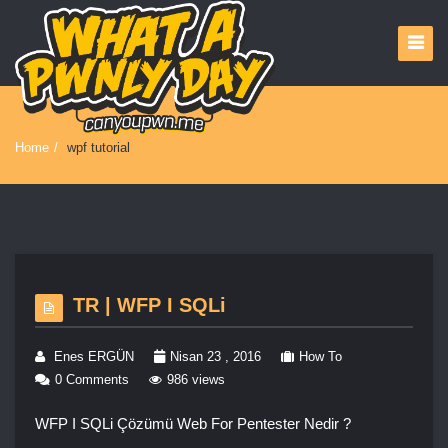
Home
/
wpf tutorial
TR | WFP I SQLi
Enes ERGÜN
Nisan 23 , 2016
How To
0 Comments
986 views
WFP I SQLi Çözümü Web For Pentester Nedir ?