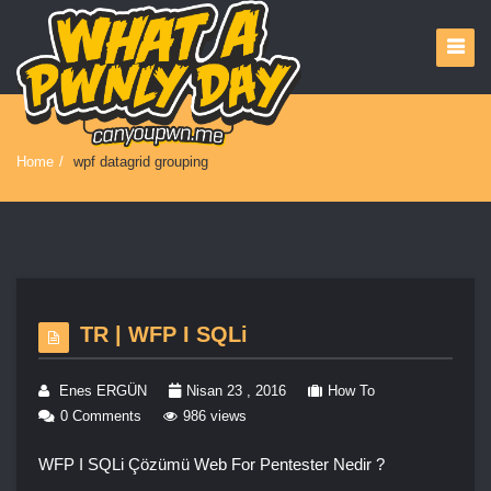
Home
/
wpf datagrid grouping
TR | WFP I SQLi
Enes ERGÜN
Nisan 23 , 2016
How To
0 Comments
986 views
WFP I SQLi Çözümü Web For Pentester Nedir ?