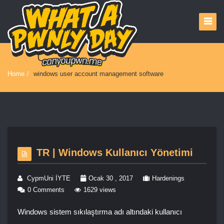
Home
/
windows user account management software
TR | Windows Kullanıcı Yönetimi
CypmUni İYTE
Ocak 30 , 2017
Hardenings
0 Comments
1629 views
Windows sistem sıkılaştırma adı altındaki kullanıcı