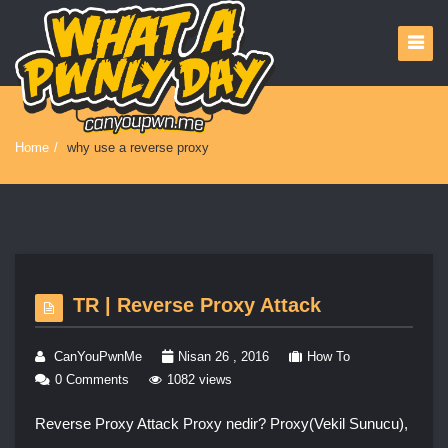
Home
/
why use a reverse proxy
TR | Reverse Proxy Attack
CanYouPwnMe
Nisan 26 , 2016
How To
0 Comments
1082 views
Reverse Proxy Attack Proxy nedir? Proxy(Vekil Sunucu),