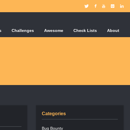
s
Challenges
Awesome
Check Lists
About
Categories
Bug Bounty