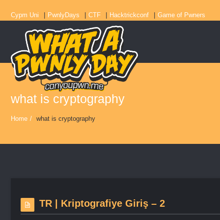
Cypm Uni
PwnlyDays
CTF
Hacktrickconf
Game of Pwners
what is cryptography
Home
/
what is cryptography
TR | Kriptografiye Giriş – 2