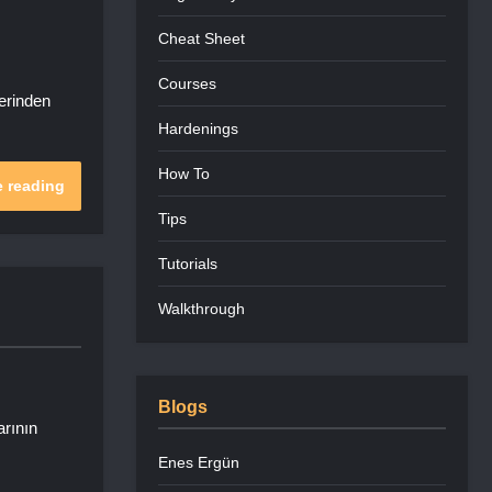
Cheat Sheet
Courses
lerinden
Hardenings
How To
 reading
Tips
Tutorials
Walkthrough
Blogs
arının
Enes Ergün