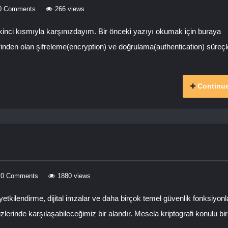
0 Comments
266 views
ikinci kısmıyla karşınızdayım. Bir önceki yazıyı okumak için buraya
lerinden olan şifreleme(encryption) ve doğrulama(authentication) süreç
Continue
0 Comments
1880 views
etkilendirme, dijital imzalar ve daha birçok temel güvenlik fonksiyonl
yüzlerinde karşılaşabileceğimiz bir alandır. Mesela kriptografi konulu bir