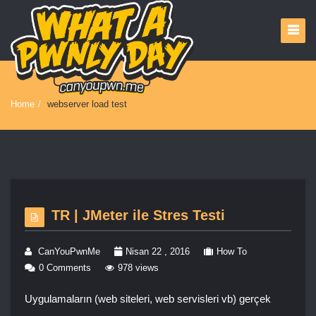
Home
/
webserver load test
TR | JMeter ile Stres Testi
CanYouPwnMe
Nisan 22 , 2016
How To
0 Comments
978 views
Uygulamaların (web siteleri, web servisleri vb) gerçek