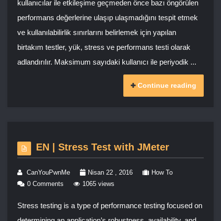
kullanıcılar ile etkileşime geçmeden önce bazı öngörülen
performans değerlerine ulaşıp ulaşmadığını tespit etmek
ve kullanılabilirlik sınırlarını belirlemek için yapılan
birtakım testler, yük, stress ve performans testi olarak
adlandırılır. Maksimum sayıdaki kullanıcı ile periyodik ...
Continue reading
EN | Stress Test with JMeter
CanYouPwnMe
Nisan 22 , 2016
How To
0 Comments
1065 views
Stress testing is a type of performance testing focused on
determining an application’s robustness, availability, and