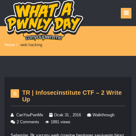
Home
/
web hacking
TR | Infosecinstitute CTF – 2 Write
Up
CanYouPwnMe
Ocak 31 , 2016
Walkthrough
2 Comments
1991 views
Selamlar. İlk yazımı web üzerine beginner seviyenin biraz