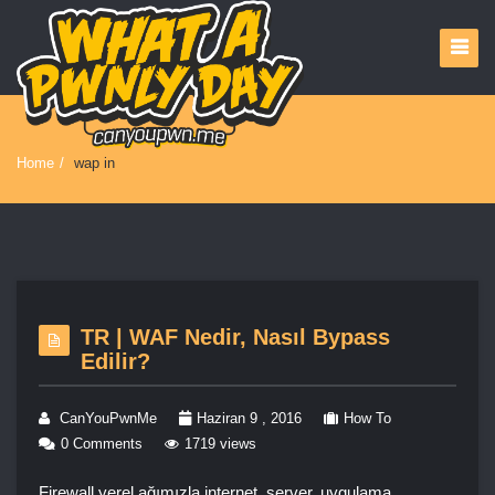
Home
/
wap in
TR | WAF Nedir, Nasıl Bypass
Edilir?
CanYouPwnMe
Haziran 9 , 2016
How To
0 Comments
1719 views
Firewall yerel ağımızla internet, server, uygulama