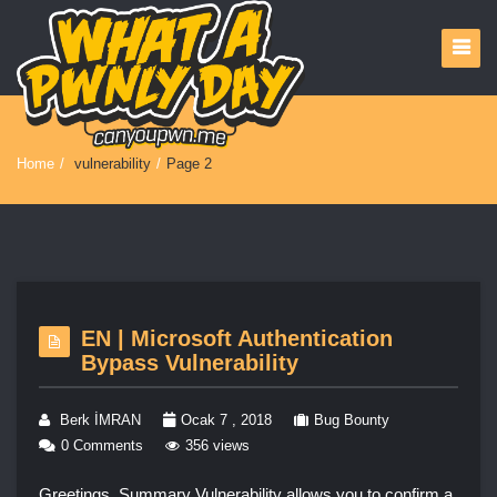
Home
/
vulnerability
/
Page 2
EN | Microsoft Authentication
Bypass Vulnerability
Berk İMRAN
Ocak 7 , 2018
Bug Bounty
0 Comments
356 views
Greetings, Summary Vulnerability allows you to confirm a