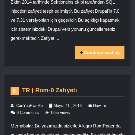
Ekim 2014 tarihinde Sektioneins ekibi tarafından SQL
injection zafiyeti tespit edilmiştir. Bu zafiyet Drupal'in 7.0
ve 7.31 versiyonları için geçerlidir. Bu açıklığı kapatmak
için sisteminizdeki Drupal versiyonunu güncellemeniz
gerekmektedir. Zafiyet ...
Continue reading
TR | Rom-0 Zafiyeti
CanYouPwnMe
Mayıs 11 , 2016
How To
0 Comments
1255 views
Merhabalar, Bu yazımızda sizlerle Allegro RomPager da
bulunan başka bir zafiyeti inceleyeceğiz. Bu zafiyet önceki