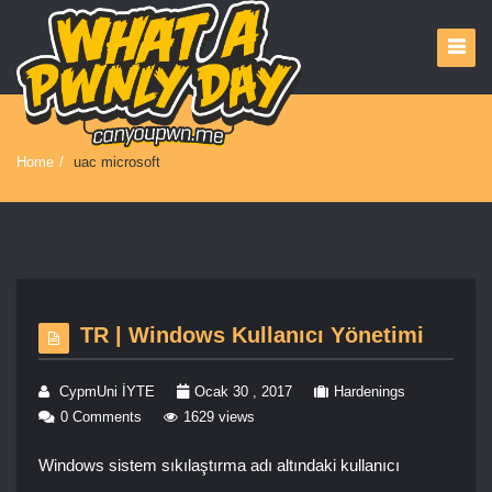
Home
/
uac microsoft
TR | Windows Kullanıcı Yönetimi
CypmUni İYTE
Ocak 30 , 2017
Hardenings
0 Comments
1629 views
Windows sistem sıkılaştırma adı altındaki kullanıcı