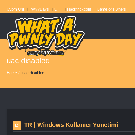
Cypm Uni
PwnlyDays
CTF
Hacktrickconf
Game of Pwners
uac disabled
Home
/
uac disabled
TR | Windows Kullanıcı Yönetimi