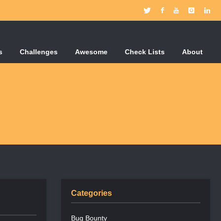
s
Challenges
Awesome
Check Lists
About
Categories
Bug Bounty