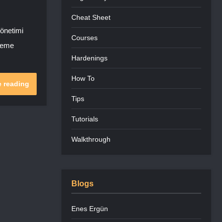
Cheat Sheet
yönetimi
Courses
kleme
Hardenings
How To
 reading
Tips
Tutorials
Walkthrough
Blogs
Enes Ergün