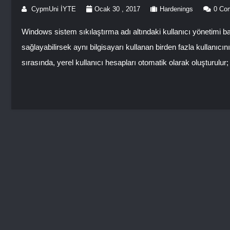
CypmUni İYTE
Ocak 30 , 2017
Hardenings
0 Co
Windows sistem sıkılaştırma adı altındaki kullanıcı yönetimi başl
sağlayabilirsek aynı bilgisayarı kullanan birden fazla kullanıc
sırasında, yerel kullanıcı hesapları otomatik olarak oluşturulur;