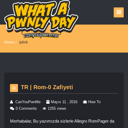
Home
/
tplink
TR | Rom-0 Zafiyeti
CanYouPwnMe
Mayıs 11 , 2016
How To
0 Comments
1255 views
Merhabalar, Bu yazımızda sizlerle Allegro RomPager da