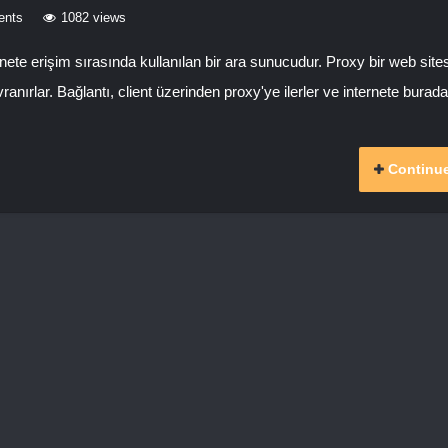
ents
1082 views
te erişim sırasında kullanılan bir ara sunucudur. Proxy bir web site
nırlar. Bağlantı, client üzerinden proxy'ye ilerler ve internete burada
Continue