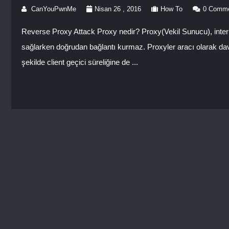
CanYouPwnMe
Nisan 26 , 2016
How To
0 Comm
Reverse Proxy Attack Proxy nedir? Proxy(Vekil Sunucu), interne
sağlarken doğrudan bağlantı kurmaz. Proxyler aracı olarak davra
şekilde client geçici süreliğine de ...