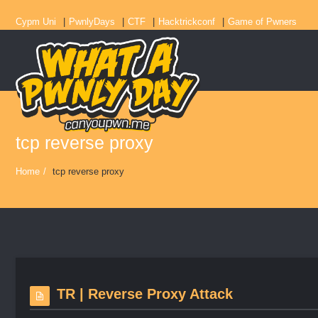
Cypm Uni
PwnlyDays
CTF
Hacktrickconf
Game of Pwners
tcp reverse proxy
Home
/
tcp reverse proxy
TR | Reverse Proxy Attack