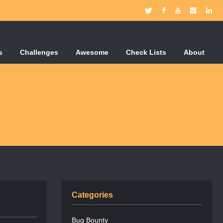
s
Challenges
Awesome
Check Lists
About
Categories
Bug Bounty