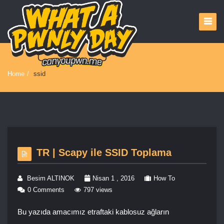
Home
/
ssid
TR | Scapy ile SSID Toplama
Besim ALTINOK
Nisan 1 , 2016
How To
0 Comments
797 views
Bu yazıda amacımız etraftaki kablosuz ağların