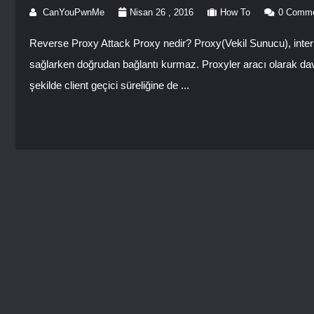
CanYouPwnMe
Nisan 26 , 2016
How To
0 Comm
Reverse Proxy Attack Proxy nedir? Proxy(Vekil Sunucu), interne
sağlarken doğrudan bağlantı kurmaz. Proxyler aracı olarak davra
şekilde client geçici süreliğine de ...