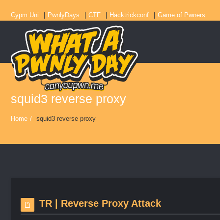
Cypm Uni
PwnlyDays
CTF
Hacktrickconf
Game of Pwners
squid3 reverse proxy
Home
/
squid3 reverse proxy
TR | Reverse Proxy Attack