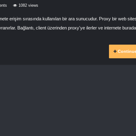
ents
1082 views
te erişim sırasında kullanılan bir ara sunucudur. Proxy bir web site
nırlar. Bağlantı, client üzerinden proxy'ye ilerler ve internete burada
Continue