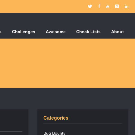
s
Challenges
Awesome
Check Lists
About
Categories
Bug Bounty