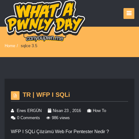
Home
/
sqlce 3.5
TR | WFP I SQLi
Enes ERGÜN
Nisan 23 , 2016
How To
0 Comments
986 views
WFP I SQLi Çözümü Web For Pentester Nedir ?