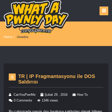
Home
/
slowdos
TR | IP Fragmantasyonu ile DOS
Saldırısı
CanYouPwnMe
Şubat 29 , 2016
How To
0 Comments
1346 views
Bu çalışmada servis dışı bırakma saldırıları olarak bilinen