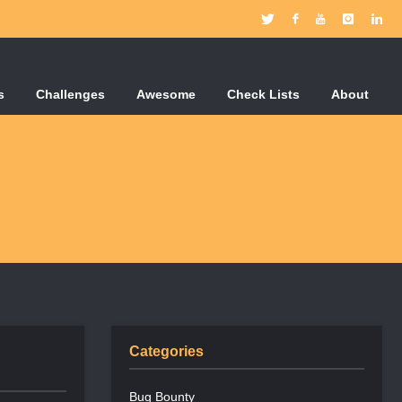
s
Challenges
Awesome
Check Lists
About
Categories
Bug Bounty