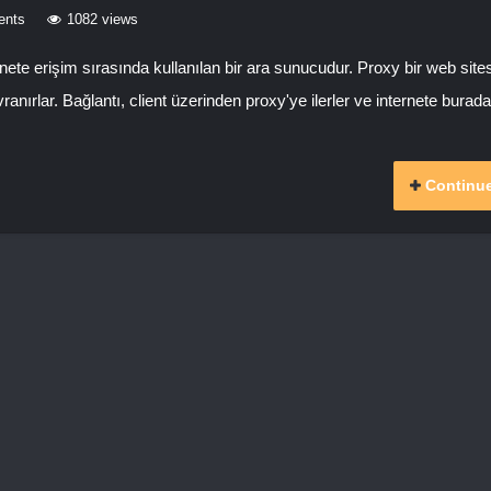
ents
1082 views
te erişim sırasında kullanılan bir ara sunucudur. Proxy bir web site
nırlar. Bağlantı, client üzerinden proxy'ye ilerler ve internete burada
Continue