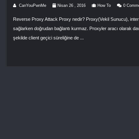
CanYouPwnMe
Nisan 26 , 2016
How To
0 Comm
Reverse Proxy Attack Proxy nedir? Proxy(Vekil Sunucu), interne
sağlarken doğrudan bağlantı kurmaz. Proxyler aracı olarak davra
şekilde client geçici süreliğine de ...