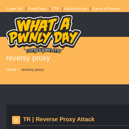
Cypm Uni
PwnlyDays
CTF
Hacktrickconf
Game of Pwners
reversy proxy
Home
/
reversy proxy
TR | Reverse Proxy Attack